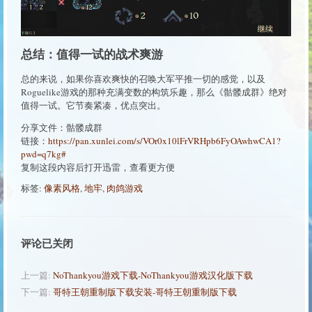
总结：值得一试的战术爽游
总的来说，如果你喜欢爽快的召唤大军平推一切的感觉，以及
Roguelike游戏的那种充满变数的构筑乐趣，那么《骷髅成群》绝对
值得一试。它节奏紧凑，优点突出。
分享文件：骷髅成群
链接：
https://pan.xunlei.com/s/VOr0x10lFrVRHpb6FyOAwhwCA1?
pwd=q7kg#
复制这段内容后打开迅雷，查看更方便
标签:
像素风格
,
地牢
,
肉鸽游戏
评论已关闭
上一篇:
NoThankyou游戏下载-NoThankyou游戏汉化版下载
下一篇:
哥特王朝重制版下载安装-哥特王朝重制版下载