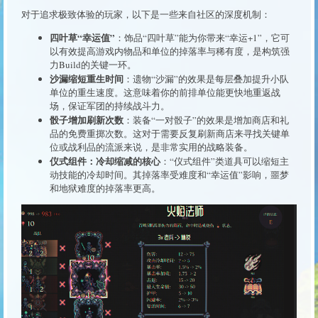
对于追求极致体验的玩家，以下是一些来自社区的深度机制：
四叶草“幸运值”
：饰品“四叶草”能为你带来“幸运+1”，它可
以有效提高游戏内物品和单位的掉落率与稀有度，是构筑强
力Build的关键一环。
沙漏缩短重生时间
：遗物“沙漏”的效果是每层叠加提升小队
单位的重生速度。这意味着你的前排单位能更快地重返战
场，保证军团的持续战斗力。
骰子增加刷新次数
：装备“一对骰子”的效果是增加商店和礼
品的免费重掷次数。这对于需要反复刷新商店来寻找关键单
位或战利品的流派来说，是非常实用的战略装备。
仪式组件：冷却缩减的核心
：“仪式组件”类道具可以缩短主
动技能的冷却时间。其掉落率受难度和“幸运值”影响，噩梦
和地狱难度的掉落率更高。