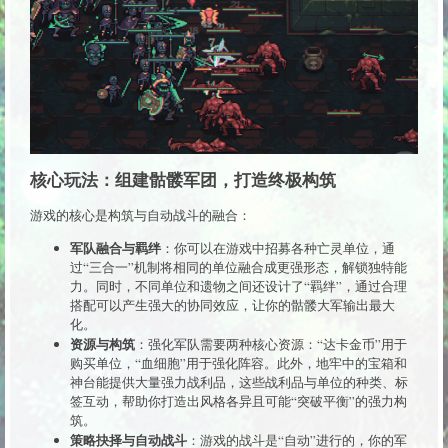
核心玩法：组建骷髅军团，打造终极构筑
游戏的核心是构筑与自动战斗的融合：
军队融合与羁绊
：你可以在游戏中招募各种亡灵单位，通
过“三合一”机制将相同的单位融合成更强形态，解锁独特能
力。同时，不同单位和遗物之间还设计了“羁绊”，通过合理
搭配可以产生强大的协同效应，让你的骷髅大军输出最大
化。
资源与构筑
：强化军队需要两种核心资源：“达卡金币”用于
购买单位，“血细胞”用于强化阵容。此外，地牢中的宝箱和
神台能提供大量强力战利品，这些战利品与单位的种类、标
签互动，帮助你打造出风格各异且可能“突破平衡”的强力构
筑。
策略抉择与自动战斗
：游戏的战斗是“自动”进行的，你的军