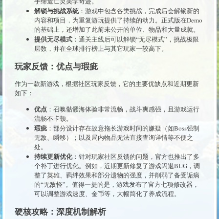
手缔造亡灵美学奇迹。
解锁与挑战系统
：游戏中包含各类挑战，完成后会解锁新的
内容和项目，为重复游玩提供了持续的动力。正式版在Demo
的基础上，还增加了此前未公开的单位、物品和大量成就。
提供无尽模式
：通关主线后可以解锁“无尽模式”，挑战极限
层数，并在全球排行榜上与其它玩家一较高下。
玩家反馈：优点与瑕疵
作为一款新游戏，根据社区玩家反馈，它的主要优缺点和近期更新
如下：
优点
：召唤骷髅海体验非常流畅，战斗爽感强，且游戏运行
流畅不卡顿。
瑕疵
：部分设计存在故意拖长游戏时间的嫌疑（如Boss强制
无敌、瞬移）；以及局内物品无法直接查询详情等不便之
处。
持续更新优化
：针对玩家社区反馈的问题，官方也推出了多
个补丁进行优化。例如，近期更新修复了游戏闪退BUG，调
整了英雄、羁绊效果和部分遗物的强度，并削弱了备受诟病
的“无敌怪”。值得一提的是，游戏发布了官方七项修改器，
可以调整游戏速度、金币等，大幅简化了养成流程。
硬核攻略：深度机制解析