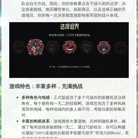
队会自主作战。因此，你的策略重点在于战斗前的
运营
：决
定探索路线、购买哪些单位、刷新商店、以及选择正确的升
级项目。你的每一次决策都直接影响着军团的战斗表现。
游戏特色：丰富多样，充满挑战
多种角色与地城
：正式版提供了多个可操作的骷髅死灵法师
角色，每个都有独一无二的技能树。游戏也包含了多种风格
迥异的地城，每种地城内的敌人都不同，考验玩家的策略应
对。
丰富的构筑体系
：游戏拥有大量遗物、兵种和随机事件，确
保了每局游戏体验都独一无二。通过巧妙组合，你可以构建
出诸如“200%攻速的分裂骨矛骷髅弓箭手”等强力的Build，亲