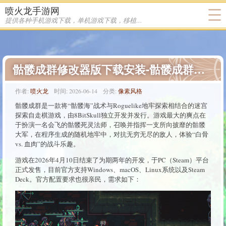
喷火龙手游网
提供各种手机游戏下载，单机游戏下载，移植游戏下载
骷髅成群修改器版下载安装-骷髅成群游戏下载
作者:
喷火龙
时间:
2026-06-14
分类:
像素风格
骷髅成群是一款将“骷髅海”战术与Roguelike地牢探索相结合的迷宫
探索自走棋游戏，由8BitSkull独立开发并发行。游戏最大的爽点在
于扮演一名会飞的骷髅死灵法师，召唤并指挥一支所向披靡的骷髅
大军，在程序生成的随机地牢中，对抗无穷无尽的敌人，体验“白骨
vs. 血肉”的战斗乐趣。
游戏在2026年4月10日结束了为期两年的开发，于PC（Steam）平台
正式发售，目前官方支持Windows、macOS、Linux系统以及Steam
Deck。官方配置要求也很亲民，需求如下：