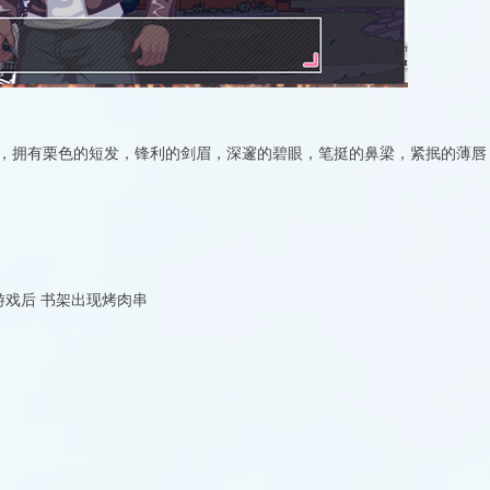
，拥有栗色的短发，锋利的剑眉，深邃的碧眼，笔挺的鼻梁，紧抿的薄唇
游戏后 书架出现烤肉串