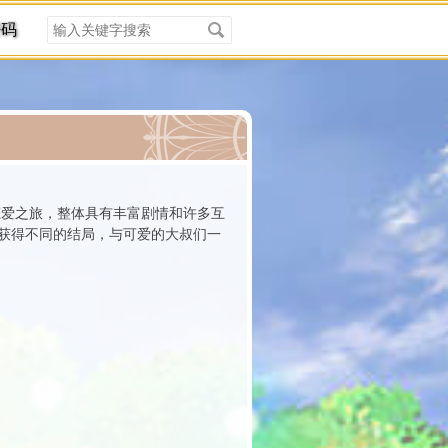
搜
密码
索
关
键
字
分类
恋爱之旅，整体具有丰富剧情和许多互
获得不同的结局，与可爱的大叔们一