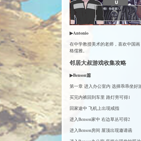
▶Antonio
在中学教授美术的老师，喜欢中国画
格儒雅。
邻居大叔游戏收集攻略
▶Benson篇
第一章 进入办公室内 选择乖乖坐好
买完内裤回到车里 路灯旁可得1
回家途中 飞机上出现戒指
进入Benson家中 右边草丛可得2
进入Benson房间 屋顶出现邀请函