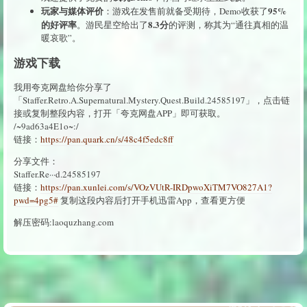
玩家与媒体评价
95%
：游戏在发售前就备受期待，Demo收获了
的好评率
8.3分
。游民星空给出了
的评测，称其为“通往真相的温
暖哀歌”。
游戏下载
我用夸克网盘给你分享了
「Staffer.Retro.A.Supernatural.Mystery.Quest.Build.24585197」，点击链
接或复制整段内容，打开「夸克网盘APP」即可获取。
/~9ad63a4E1o~:/
链接：
https://pan.quark.cn/s/48c4f5edc8ff
分享文件：
Staffer.Re···d.24585197
链接：
https://pan.xunlei.com/s/VOzVUtR-IRDpwoXiTM7VO827A1?
pwd=4pg5#
复制这段内容后打开手机迅雷App，查看更方便
解压密码:laoquzhang.com