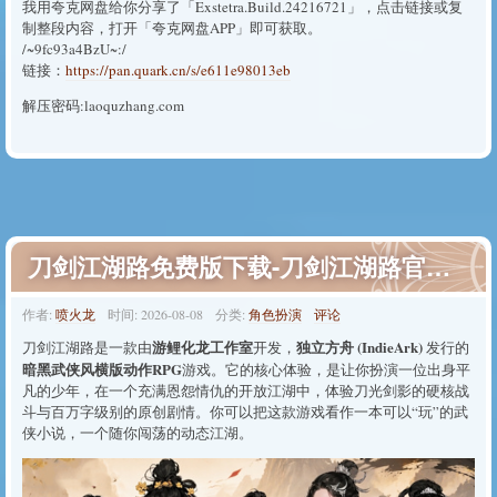
我用夸克网盘给你分享了「Exstetra.Build.24216721」，点击链接或复
制整段内容，打开「夸克网盘APP」即可获取。
/~9fc93a4BzU~:/
链接：
https://pan.quark.cn/s/e611e98013eb
解压密码:laoquzhang.com
刀剑江湖路免费版下载-刀剑江湖路官方正版免费下载
作者:
喷火龙
时间:
2026-08-08
分类:
角色扮演
评论
游鲤化龙工作室
独立方舟 (IndieArk)
刀剑江湖路是一款由
开发，
发行的
暗黑武侠风横版动作RPG
游戏。它的核心体验，是让你扮演一位出身平
凡的少年，在一个充满恩怨情仇的开放江湖中，体验刀光剑影的硬核战
斗与百万字级别的原创剧情。你可以把这款游戏看作一本可以“玩”的武
侠小说，一个随你闯荡的动态江湖。