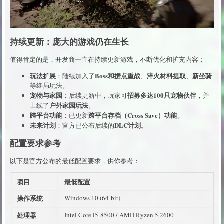
持续更新：庞大的游戏仍在生长
值得肯定的是，开发商一直在持续更新游戏，不断优化和扩充内容：
玩法扩展
Boss和据点重战
淬火材料提取
新坐骑
：陆续加入了
、
、
等终局玩法。
宠物与家园
招募多达100只宠物伙伴
：后续更新中，玩家可
，并
户外家园玩法
上线了
。
跨平台功能
跨平台存档（Cross Save）功能
：已更新
。
未来计划
DLC计划
：官方已公布后续的
。
配置要求参考
以下是官方公布的最低配置要求，供你参考：
项目
最低配置
操作系统
Windows 10 (64-bit)
处理器
Intel Core i5-8500 / AMD Ryzen 5 2600