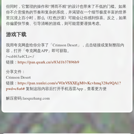
但同时，它繁琐的操作和“博而不精”的设计也带来了不低的门槛。如果
你不介意慢热的节奏和复杂的系统，并渴望在一个细节极度丰富的世界
里沉浸上百小时，那么《红色沙漠》可能会让你感到惊喜。反之，如果
你偏爱快节奏、引导清晰的游戏，则可能需要谨慎考虑。
游戏下载
我用夸克网盘给你分享了「Crimson Desert」，点击链接或复制整段内
容，打开「夸克网盘APP」即可获取。
/~cd463a4CLi~:/
链接：
https://pan.quark.cn/s/83d1b37896b9
分享文件：
Crimson Desert
链接：
https://pan.xunlei.com/s/VOzVSXXEgM0vKcvhmq328u9QA1?
pwd=c8a6#
复制这段内容后打开手机迅雷App，查看更方便
解压密码:laoquzhang.com