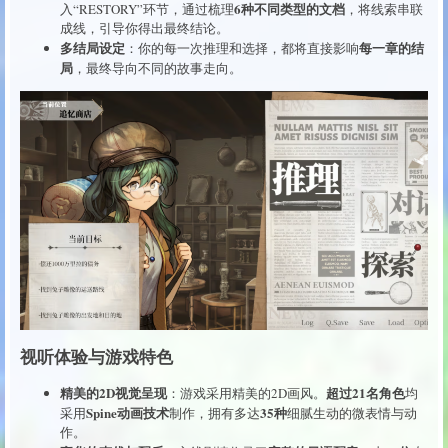
6种不同类型的文档
入“RESTORY”环节，通过梳理
，将线索串联
成线，引导你得出最终结论。
多结局设定
每一章的结
：你的每一次推理和选择，都将直接影响
局
，最终导向不同的故事走向。
视听体验与游戏特色
精美的2D视觉呈现
超过21名角色
：游戏采用精美的2D画风。
均
Spine动画技术
35种
采用
制作，拥有多达
细腻生动的微表情与动
作。