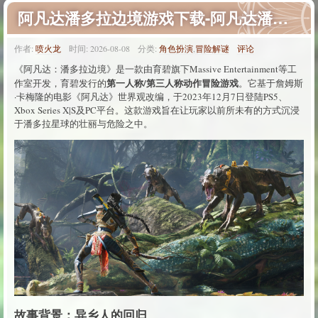
阿凡达潘多拉边境游戏下载-阿凡达潘多拉边境游戏免费下载
作者:
喷火龙
时间:
2026-08-08
分类:
角色扮演
,
冒险解谜
评论
《阿凡达：潘多拉边境》是一款由育碧旗下Massive Entertainment等工
第一人称/第三人称动作冒险游戏
作室开发，育碧发行的
。它基于詹姆斯
·卡梅隆的电影《阿凡达》世界观改编，于2023年12月7日登陆PS5、
Xbox Series X|S及PC平台。这款游戏旨在让玩家以前所未有的方式沉浸
于潘多拉星球的壮丽与危险之中。
故事背景：异乡人的回归