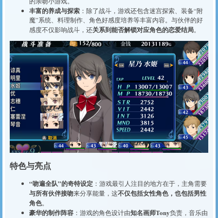
的亲吻小游戏。
丰富的养成与探索
：除了战斗，游戏还包含迷宫探索、装备“附
魔”系统、料理制作、角色好感度培养等丰富内容。与伙伴的好
关系到能否解锁对应角色的恋爱结局
感度不仅影响战斗，还
。
特色与亮点
“吻遍全队”的奇特设定
：游戏最引人注目的地方在于，主角需要
与所有伙伴接吻
不仅包括女性角色，也包括男性
来分享能量，这
角色
。
豪华的制作阵容
知名画师Tony
：游戏的角色设计由
负责，音乐由