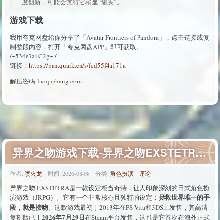
度创新，可能会觉得它稍显“罐头”。
游戏下载
我用夸克网盘给你分享了「Avatar Frontiers of Pandora」，点击链接或复
制整段内容，打开「夸克网盘APP」即可获取。
/~536e3a4C2g~:/
链接：
https://pan.quark.cn/s/fed55f4a171a
解压密码:laoquzhang.com
异界之吻游戏下载-异界之吻EXSTETRA游戏免费下载
作者:
喷火龙
时间:
2026-08-08
分类:
角色扮演
评论
异界之吻 EXSTETRA是一款设定相当奇特，让人印象深刻的日式角色扮
拯救世界唯一的手
演游戏（JRPG）。它有一个非常核心且独特的设定：
段，就是接吻
。这款游戏最初于2013年在PS Vita和3DS上发售，其高清
2026年7月29日
复刻版已于
在Steam平台发售，这也是它首次在海外正式