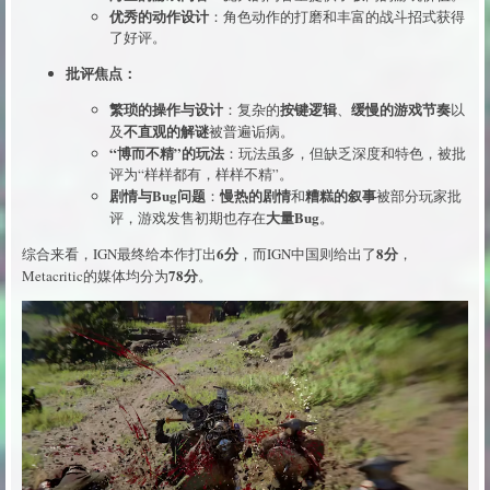
优秀的动作设计
：角色动作的打磨和丰富的战斗招式获得
了好评。
批评焦点：
繁琐的操作与设计
按键逻辑
缓慢的游戏节奏
：复杂的
、
以
不直观的解谜
及
被普遍诟病。
“博而不精”的玩法
：玩法虽多，但缺乏深度和特色，被批
评为“样样都有，样样不精”。
剧情与Bug问题
慢热的剧情
糟糕的叙事
：
和
被部分玩家批
大量Bug
评，游戏发售初期也存在
。
6分
8分
综合来看，IGN最终给本作打出
，而IGN中国则给出了
，
78分
Metacritic的媒体均分为
。