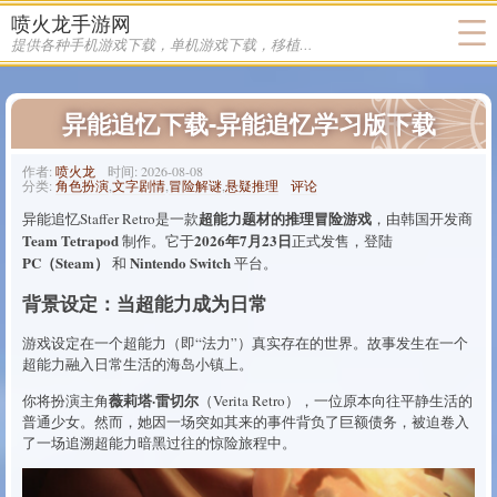
喷火龙手游网
喷火龙 发布的文章
提供各种手机游戏下载，单机游戏下载，移植游戏下载
异能追忆下载-异能追忆学习版下载
作者:
喷火龙
时间:
2026-08-08
分类:
角色扮演
,
文字剧情
,
冒险解谜
,
悬疑推理
评论
超能力题材的推理冒险游戏
异能追忆Staffer Retro是一款
，由韩国开发商
Team Tetrapod
2026年7月23日
制作。它于
正式发售，登陆
PC（Steam）
Nintendo Switch
和
平台。
背景设定：当超能力成为日常
游戏设定在一个超能力（即“法力”）真实存在的世界。故事发生在一个
超能力融入日常生活的海岛小镇上。
薇莉塔·雷切尔
你将扮演主角
（Verita Retro），一位原本向往平静生活的
普通少女。然而，她因一场突如其来的事件背负了巨额债务，被迫卷入
了一场追溯超能力暗黑过往的惊险旅程中。