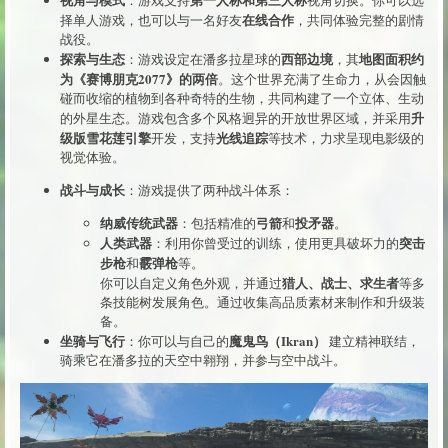
：游戏支持
视角切换。你可以选
在线合作
择单人游戏，也可以与一名好友
，共同体验完整的剧情
战役。
探索与生态
西部边境
地图面积约
：游戏设定在潘多拉星球的
，其
为《赛博朋克2077》的两倍
。这个世界充满了生命力，从会因触
碰而收缩的植物到各种奇特的生物，共同构建了一个立体、生动
升
的外星生态。游戏包含多个风格迥异的开放世界区域，并采用
级版雪花莲引擎
光线追踪
开发，支持
等技术，力求呈现电影级的
视觉体验。
战斗与成长
：游戏提供了两种战斗体系：
纳威传统武器
弓箭
投矛器
：包括精准的
和
。
人类武器
突击
：利用你曾受过的训练，使用更具破坏力的
步枪
霰弹枪
和
等。
猎人、战士、求生者
你可以自定义角色外观，并通过
等多
条技能树发展角色。通过收集高品质素材来制作和升级装
备。
坐骑与飞行
魔鬼鸟（Ikran）
：你可以与自己的
建立精神联结，
骑乘它在潘多拉的天空中翱翔，并参与空中战斗。