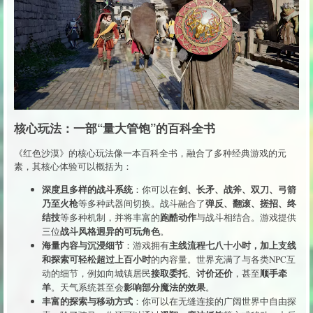
核心玩法：一部“量大管饱”的百科全书
《红色沙漠》的核心玩法像一本百科全书，融合了多种经典游戏的元
素，其核心体验可以概括为：
深度且多样的战斗系统
剑、长矛、战斧、双刀、弓箭
：你可以在
乃至火枪
弹反、翻滚、搓招、终
等多种武器间切换。战斗融合了
结技
跑酷动作
等多种机制，并将丰富的
与战斗相结合。游戏提供
战斗风格迥异的可玩角色
三位
。
海量内容与沉浸细节
主线流程七八十小时，加上支线
：游戏拥有
和探索可轻松超过上百小时
的内容量。世界充满了与各类NPC互
接取委托
讨价还价
顺手牵
动的细节，例如向城镇居民
、
，甚至
羊
影响部分魔法的效果
。天气系统甚至会
。
丰富的探索与移动方式
：你可以在无缝连接的广阔世界中自由探