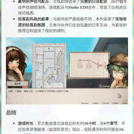
豪华的声优与配乐
完整的日语配音
17位
：主线剧情收录了
，由
专
Studio EIM
业声优倾情演绎。游戏配乐与
合作，营造了出色的沉
浸式氛围。
轻喜剧风格的叙事
张弛有
：与前作的严肃风格不同，本作采用了
度的轻喜剧氛围
，主角与伙伴们生动逗趣的日常互动，为紧张的
推理过程提供了很好的调剂。
总结
游戏时长
30小时
6个章节
：官方数据显示游戏总时长约
，共
。不
10-
过也有评测媒体（如游民星空）指出，实际通关时间可能在