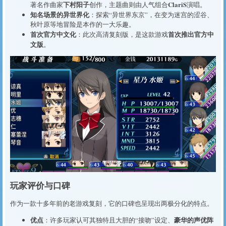
下村阳子
ClariS
著名作曲家
创作，主题曲则由人气组合
演唱。
知名场景的异世界化
：探索“异世界东京”，在变为迷宫的涩谷、
秋叶原等地冒险是本作的一大乐趣。
首次官方中文化
首次推出官方中
：此次高清复刻版，是这款游戏
文版
。
玩家评价与口碑
作为一款十多年前的老游戏复刻，它的口碑也呈现出两极分化的特点。
优点
豪华的声优阵
：许多玩家认可其独特且大胆的“接吻”设定、