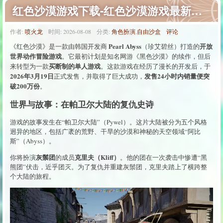
红色沙漠游戏下载-红色沙漠游戏最新版下载
作者:
喷火龙
时间:
2026-08-08
分类:
角色扮演
,
自由沙盒
评论
Pearl Abyss
开放
《红色沙漠》是一款由韩国开发商
（珍艾碧丝）打造的
世界动作冒险游戏
。它最初计划是知名网游《黑色沙漠》的续作，但后
买断制的单人游戏
来转型为一款
。这款游戏在经历了漫长的开发后，于
2026年3月19日
发售24小时内销量便突
正式发售，并取得了巨大成功，
破200万份
。
世界与故事：在帕卫尔大陆的复仇史诗
游戏的故事发生在“帕卫尔大陆”（Pywel）。这片大陆被分为五个风格
迥异的地区，包括广袤的荒野、干旱的沙漠和神秘的天空领域“阿比
斯”（Abyss）。
灰鬃团
克里夫（Kliff）
你将扮演
的成员
。他的团在一次袭击中惨遭“黑
熊团”伏击，近乎团灭。为了复仇并重建灰鬃团，克里夫踏上了横跨整
个大陆的旅程。