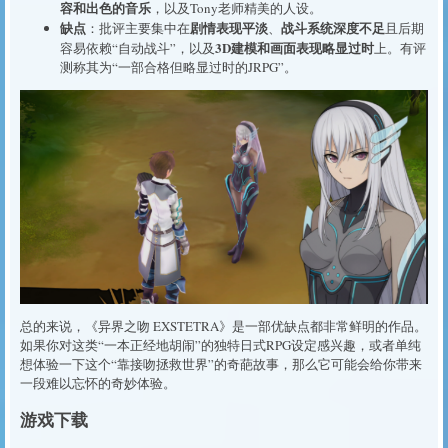
容和出色的音乐
，以及Tony老师精美的人设。
缺点
剧情表现平淡
战斗系统深度不足
：批评主要集中在
、
且后期
3D建模和画面表现略显过时
容易依赖“自动战斗”，以及
上。有评
测称其为“一部合格但略显过时的JRPG”。
总的来说，《异界之吻 EXSTETRA》是一部优缺点都非常鲜明的作品。
如果你对这类“一本正经地胡闹”的独特日式RPG设定感兴趣，或者单纯
想体验一下这个“靠接吻拯救世界”的奇葩故事，那么它可能会给你带来
一段难以忘怀的奇妙体验。
游戏下载