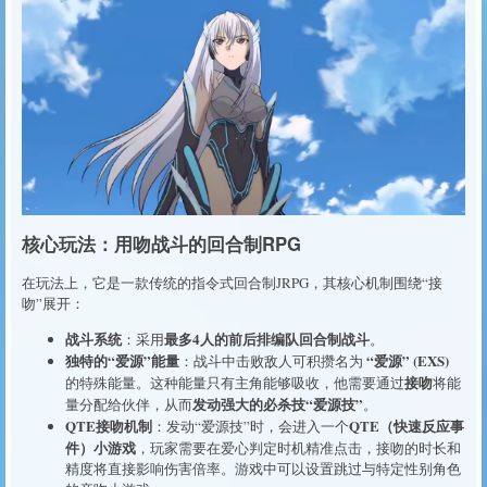
核心玩法：用吻战斗的回合制RPG
在玩法上，它是一款传统的指令式回合制JRPG，其核心机制围绕“接
吻”展开：
战斗系统
最多4人的前后排编队回合制战斗
：采用
。
独特的“爱源”能量
“爱源” (EXS)
：战斗中击败敌人可积攒名为
接吻
的特殊能量。这种能量只有主角能够吸收，他需要通过
将能
发动强大的必杀技“爱源技”
量分配给伙伴，从而
。
QTE接吻机制
QTE（快速反应事
：发动“爱源技”时，会进入一个
件）小游戏
，玩家需要在爱心判定时机精准点击，接吻的时长和
精度将直接影响伤害倍率。游戏中可以设置跳过与特定性别角色