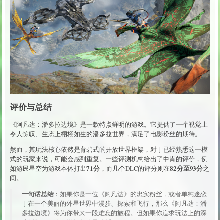
评价与总结
《阿凡达：潘多拉边境》是一款特点鲜明的游戏。它提供了一个视觉上
令人惊叹、生态上栩栩如生的潘多拉世界，满足了电影粉丝的期待。
然而，其玩法核心依然是育碧式的开放世界框架，对于已经熟悉这一模
式的玩家来说，可能会感到重复。一些评测机构给出了中肯的评价，例
71分
82分至93分
如游民星空为游戏本体打出
，而几个DLC的评分则在
之
间。
一句话总结
：如果你是一位《阿凡达》的忠实粉丝，或者单纯迷恋
于在一个美丽的外星世界中漫步、探索和飞行，那么《阿凡达：潘
多拉边境》将为你带来一段难忘的旅程。但如果你追求玩法上的深