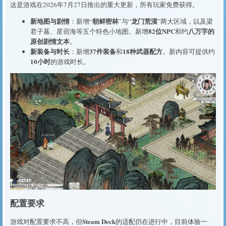
这是游戏在2026年7月27日推出的重大更新，所有玩家免费获得。
新地图与剧情
朝鲜密林
龙门荒漠
：新增“
”与“
”两大区域，以及梁
82位NPC
八万字的
君子墓、星宿海等五个特色小地图。新增
和约
原创剧情文本
。
新装备与时长
37件装备
18种武器配方
：新增
和
。新内容可提供约
10小时
的游戏时长。
配置要求
Steam Deck
游戏对配置要求不高，但
的适配仍在进行中，目前体验一