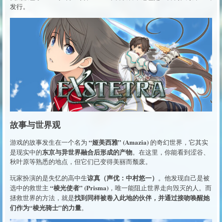
发行。
故事与世界观
“娅美西雅” (Amazia)
游戏的故事发生在一个名为
的奇幻世界，它其实
东京与异世界融合后形成的产物
是现实中的
。在这里，你能看到涩谷、
秋叶原等熟悉的地点，但它们已变得美丽而颓废。
谅真（声优：中村悠一）
玩家扮演的是失忆的高中生
。他发现自己是被
“棱光使者” (Prisma)
选中的救世主
，唯一能阻止世界走向毁灭的人。而
找到同样被卷入此地的伙伴，并通过接吻唤醒她
拯救世界的方法，就是
们作为“棱光骑士”的力量
。