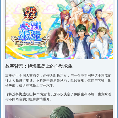
故事背景：绝海孤岛上的心动求生
故事始于全国大赛前夕，你作为船长之女，与一众中学网球选手乘船前
往无人岛进行集训。不料途中遭遇暴风雨，船只搁浅，你们与老师、船
长失散，被迫在荒岛上展开求生。
海边
山林
你将选择
或
作为营地，这不仅决定了你的生存环境，也意味着
与不同角色的分组和剧情展开。