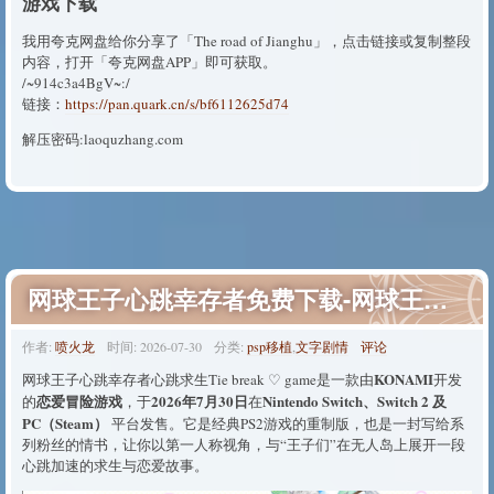
游戏下载
我用夸克网盘给你分享了「The road of Jianghu」，点击链接或复制整段
内容，打开「夸克网盘APP」即可获取。
/~914c3a4BgV~:/
链接：
https://pan.quark.cn/s/bf6112625d74
解压密码:laoquzhang.com
网球王子心跳幸存者免费下载-网球王子心跳求生游戏下载
作者:
喷火龙
时间:
2026-07-30
分类:
psp移植
,
文字剧情
评论
KONAMI
网球王子心跳幸存者心跳求生Tie break ♡ game是一款由
开发
恋爱冒险游戏
2026年7月30日
Nintendo Switch、Switch 2 及
的
，于
在
PC（Steam）
平台发售。它是经典PS2游戏的重制版，也是一封写给系
列粉丝的情书，让你以第一人称视角，与“王子们”在无人岛上展开一段
心跳加速的求生与恋爱故事。