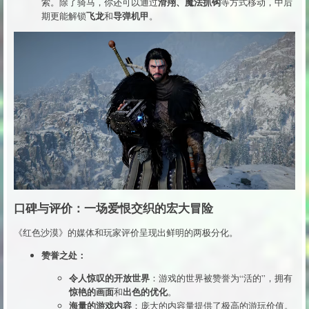
滑翔、魔法抓钩
索。除了骑马，你还可以通过
等方式移动，中后
飞龙
导弹机甲
期更能解锁
和
。
口碑与评价：一场爱恨交织的宏大冒险
《红色沙漠》的媒体和玩家评价呈现出鲜明的两极分化。
赞誉之处：
令人惊叹的开放世界
：游戏的世界被赞誉为“活的”，拥有
惊艳的画面
出色的优化
和
。
海量的游戏内容
：庞大的内容量提供了极高的游玩价值。