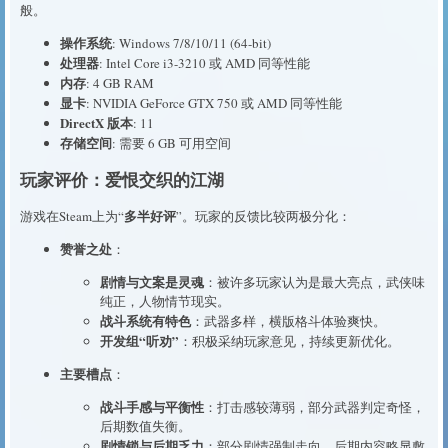
般。
操作系统
: Windows 7/8/10/11 (64-bit)
处理器
: Intel Core i3-3210 或 AMD 同等性能
内存
: 4 GB RAM
显卡
: NVIDIA GeForce GTX 750 或 AMD 同等性能
DirectX 版本
: 11
存储空间
: 需要 6 GB 可用空间
玩家评价：爱恨交织的江湖
多半好评
游戏在Steam上为“
”。玩家的反馈比较两极分化：
赞誉之处
：
剧情与文案是灵魂
：被许多玩家认为是最大亮点，武侠味
纯正，人物情节现实。
战斗系统有特色
：武器多样，横版格斗体验爽快。
开发组“听劝”
：积极采纳玩家意见，持续更新优化。
主要槽点
：
战斗手感与平衡性
：打击感较薄弱，部分武器判定奇怪，
后期数值失衡。
剧情锁与后期乏力
：部分剧情强制走向，后期内容略显敷