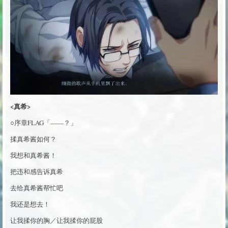
<真希>
○序章FLAG「——？」
揉真希酱如何？
我想和真希酱！
把违和感告诉真希
去给真希酱帮忙吧
我还是想去！
让我揉你的胸／让我揉你的屁股