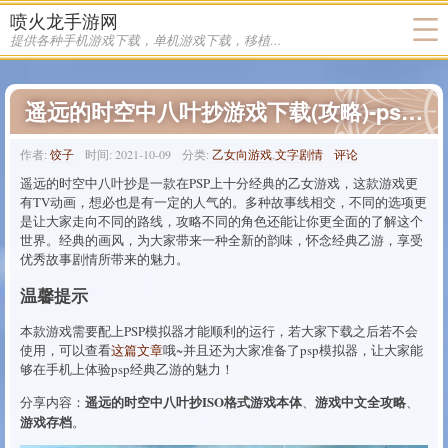
喷火龙手游网
饺子 发布的文章
提供各种手机游戏下载，单机游戏下载，移植游戏下载
遥远的时空中八叶抄游戏下载(攻略)-psp遥远的时空中八叶抄游戏下载
作者:
饺子
时间:
2021-10-09
分类:
乙女向游戏
,
文字剧情
评论
遥远的时空中八叶抄是一款在PSP上十分经典的乙女游戏，这款游戏更
有TV动画，想必也是有一定的人气的。多种故事线相交，不同的选项更
是让大家走向不同的路线，攻略不同的角色还能让你更全面的了解这个
世界。经典的画风，为大家带来一种全新的韵味，怀念经典乙游，享受
优秀故事剧情所带来的魅力。
温馨提示
本款游戏需要配上PSP模拟器才能顺利的运行，若大家下载之后若不会
使用，可以查看
这篇文章
哦~并且还为大家准备了psp模拟器，让大家能
够在手机上体验psp经典乙游的魅力！
遥远的时空中八叶抄ISO格式游戏本体
游戏中文全攻略
分享内容：
、
、
游戏存档
。