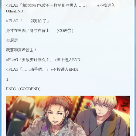
○FLAG「和混混们气质不一样的那些男人……」 ※不按进入
OtherEND1
○FLAG 「……我明白了」
身寸在里面／身寸在背上 （CG差异）
去厨房
我要和真希酱去！
×FLAG「要改变计划么？」 ※按下进入END1
○FLAG「……动手吧。」 ※不按进入END2
↓
END3（GOODEND）