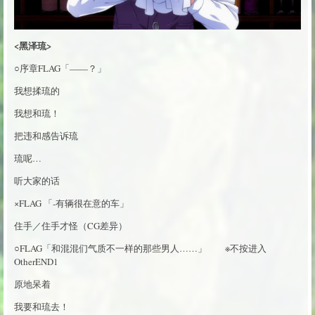
<黑泽琉>
○序章FLAG「——？」
我想揉琉的
我想和琉！
把违和感告诉琉
琉呢…
听大家的话
×FLAG 「-有辆很在意的车」
住手／住手才怪（CG差异）
○FLAG「和混混们气质不一样的那些男人……」 ※不按进入
OtherEND1
原地呆着
我要和琉去！