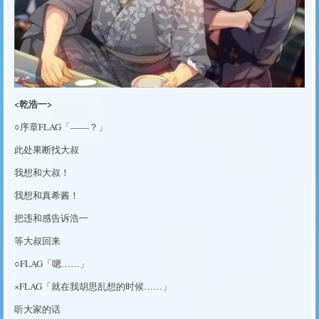
<乾浩一>
○序章FLAG「——？」
此处果断找大叔
我想和大叔！
我想和真希酱！
把违和感告诉浩一
等大叔回来
○FLAG「嗯……」
×FLAG「就在我胡思乱想的时候……」
听大家的话