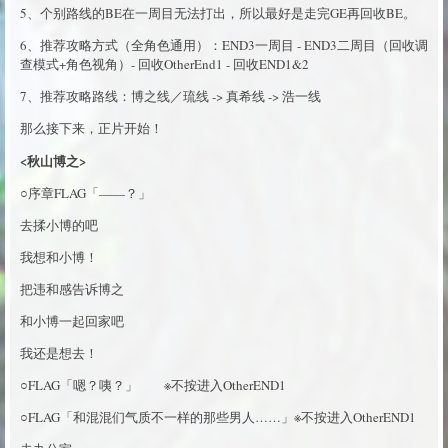
5、个别路线的BE在一周目无法打出，所以最好是走完GE再回收BE。
6、推荐攻略方式（全角色通用）：END3一周目 - END3二周目（回收调
查模式+角色视角）- 回收OtherEnd1 - 回收END1&2
7、推荐攻略路线：博之线／琉线 -> 真希线 -> 浩一线
那么接下来，正片开始！
<秋山博之>
○序章FLAG「——？」
去揉小博的吧
我想和小博！
把违和感告诉博之
和小博一起回家吧
我还是想去！
○FLAG「嗯？咦？」 ※不按进入OtherEND1
○FLAG「和混混们气质不一样的那些男人……」※不按进入OtherEND1