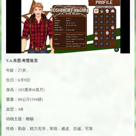
V.A.肖恩·奇普洛克
年龄：27岁。
生日：6月9日
身高：183厘米(6英尺)
重量：88公斤(194磅)
血型：AB
动物主题：蜥蜴
性格：勤奋，精力充沛，笨拙，顽皮、忠诚、可靠