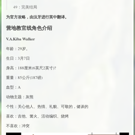
49：完美结局
为官方攻略，由汰牙进行英中翻译。
营地教官线角色介绍
V.A.Kiba Walker
年龄：29岁。
生日：3月7日
身高：188厘米(6英尺2英寸)?
重量：85公斤(187磅)
血型：A
动物主题：灰熊
个性：关心他人、热情、礼貌、可敬的，健谈的
喜欢：吉他、篝火、活动编织、烧烤
不喜欢：冲突