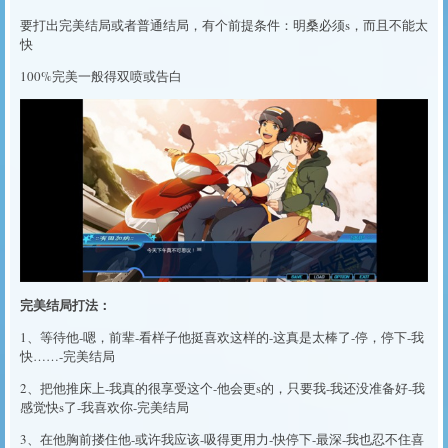
要打出完美结局或者普通结局，有个前提条件：明桑必须s，而且不能太
快
100%完美一般得双喷或告白
完美结局打法：
1、等待他-嗯，前辈-看样子他挺喜欢这样的-这真是太棒了-停，停下-我
快……-完美结局
2、把他推床上-我真的很享受这个-他会更s的，只要我-我还没准备好-我
感觉快s了-我喜欢你-完美结局
3、在他胸前搂住他-或许我应该-吸得更用力-快停下-最深-我也忍不住喜