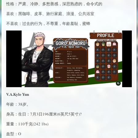
性格：严肃、冷静、多愁善感，深思熟虑的，命令式的
喜欢：黑咖啡、皮革、旅行家庭、浪漫、公共浴室
不喜欢：过去的行为，不尊重，年龄羞耻，蜜蜂
V.A.Kyle Yun
年龄：38岁。
身高：生日：7月3日196厘米(6英尺5英寸)?
重量：110千克(242 1bs)
血型：O