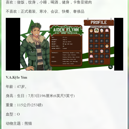
喜欢：做饭，纹身，小睡，喝酒，健身，卡鲁亚猪肉
不喜欢：正式着装、寒冷、会议、快餐、奢侈品
V.A.Kÿle Yun
年龄：47岁。
身高：生日：7月3日196厘米(6英尺5英寸)
重量：115公斤(253磅)
血型：O
动物主题：熊猫