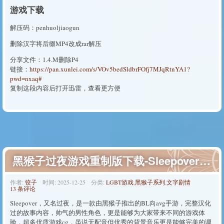
游戏下载
解压码：penhuoljiaogun
删除汉字将后缀MP4改成rar解压
分享文件：1.4.M删除P4
链接：
https://pan.xunlei.com/s/VOv5bedSldbrFOfj7MJqRtnYA1?
pwd=nxaq#
复制这段内容后打开迅雷，查看更方便
黑猴子过夜游戏重制版下载-Sleepover过夜手机安卓版下载
作者:
饺子
时间:
2025-12-25
分类:
LGBT游戏
,
黑猴子系列
,
文字剧情
13 条评论
Sleepover，又名过夜，是一款由黑猴子推出的BL向avg手游，完整汉化
过的故事内容，帅气的男性角色，更是能够为大家带来不同的游戏体
验，超多优质游戏cg，虽说无配音但优秀的背景音乐更是能够完美的调