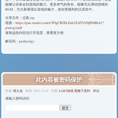
能够让你体会到游戏的魅力。更多帅气的角色，能够充分调动情绪的
BGM，为大家展现出游戏的魅力，使你更顺利的沉浸其中。
分享文件：过夜.zip
链接：
https://pan.xunlei.com/s/VOgCRfXLZak2ZxP2iVDjPAH6A1?
pwd=g3au#
复制这段内容后打开迅雷，查看更方便
解压码：penhuolgy
此内容被密码保护
作者:
喷火龙
时间:
2025-12-25
分类:
LGBT游戏
,
黑猴子系列
评论
请输入密码访问