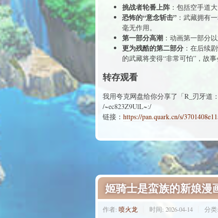
挑战者轮番上阵
：包括空手道大
恐怖的“意念斩击”
：武藏拥有一
毫无作用。
第一部分高潮
：动画第一部分以
更为残酷的第二部分
：在后续剧
的武藏将变得“非常可怕”，故
转存观看
我用夸克网盘给你分享了「R_刃牙道
/~ec823Z9UlL~:/
链接：
https://pan.quark.cn/s/3701408e1
姬骑士是蛮族的新娘漫
作者:
喷火龙
时间:
2026-04-14
分类