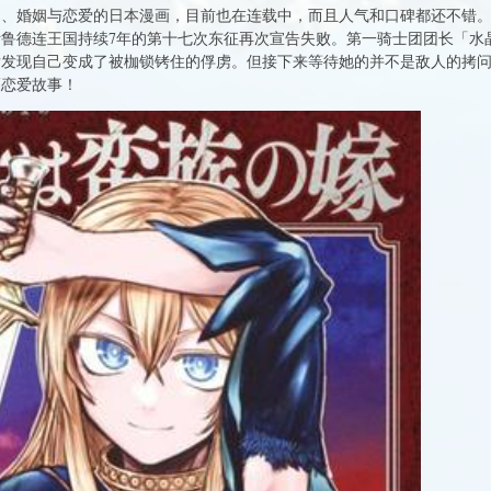
、婚姻与恋爱的日本漫画，目前也在连载中，而且人气和口碑都还不错。
的伊鲁德连王国持续7年的第十七次东征再次宣告失败。第一骑士团团长「
后发现自己变成了被枷锁铐住的俘虏。但接下来等待她的并不是敌人的拷
福恋爱故事！