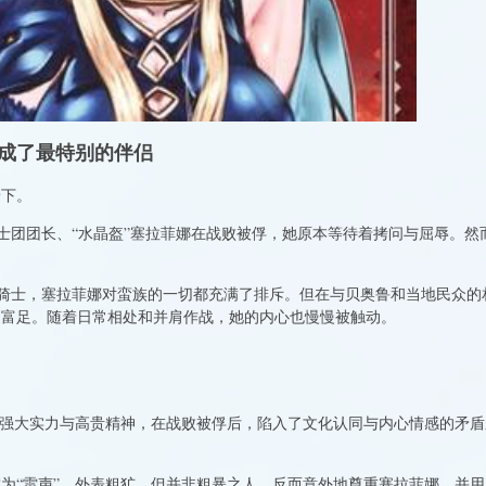
成了最特别的伴侣
景下。
士团团长、“水晶盔”塞拉菲娜在战败被俘，她原本等待着拷问与屈辱。然
骑士，塞拉菲娜对蛮族的一切都充满了排斥。但在与贝奥鲁和当地民众的
更富足。随着日常相处和并肩作战，她的内心也慢慢被触动。
有强大实力与高贵精神，在战败被俘后，陷入了文化认同与内心情感的矛盾
为“雷声”。外表粗犷，但并非粗暴之人，反而意外地尊重塞拉菲娜，并