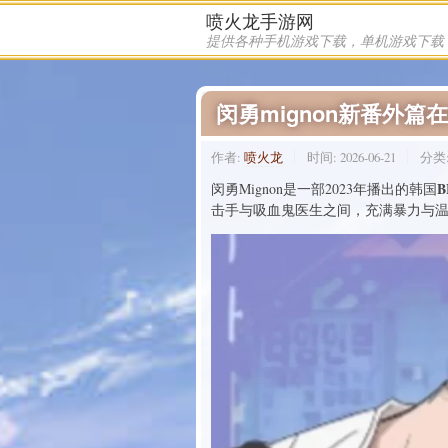
喷火龙手游网
分类 漫画 下的文章
闵勇mignon新番外篇
作者:
喷火龙
时间:
2026-06-21
分类
B
闵勇Mignon是一部2023年播出的韩国
击手与吸血鬼医生之间，充满暴力与温情