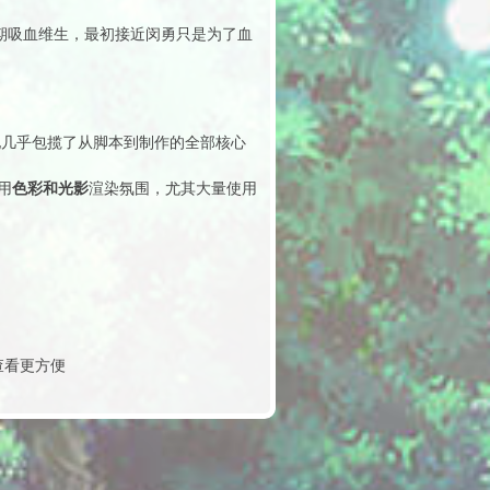
期吸血维生，最初接近闵勇只是为了血
她几乎包揽了从脚本到制作的全部核心
色彩和光影
用
渲染氛围，尤其大量使用
查看更方便