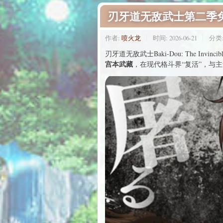
刃牙道无敌武士第二季
作者:
喷火龙
时间:
2026-06-21
分类
刃牙道无敌武士Baki-Dou: The 
宫本武藏
，在现代格斗界“复活”，与