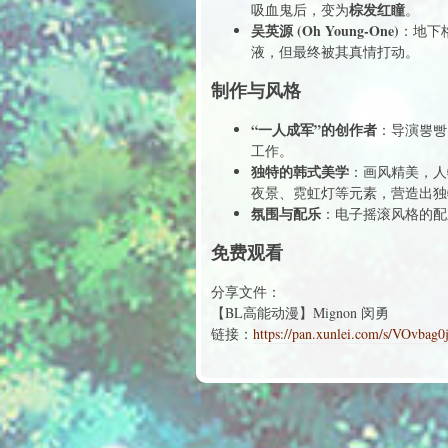
棕发红瞳
吸血鬼后，变为
。
吴英源 (Oh Young-One)
：地下
液，但最终被其真情打动。
制作与风格
“一人成军”的创作者
：导演뿡빵
工作。
独特的韩式美学
：画风精美，人
夜景、霓虹灯等元素，营造出独
氛围与配乐
：电子摇滚风格的配
免费观看
分享文件：
【BL高能动漫】Mignon 闵勇
链接：
https://pan.xunlei.com/s/VOvb