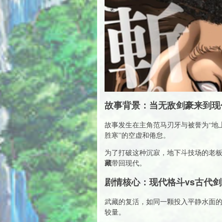
故事背景：当无敌剑豪来到现
故事发生在主角范马刃牙与被誉为“地
胜寒”的空虚和倦怠。
为了打破这种沉寂，地下斗技场的老
藏
带回现代。
剧情核心：现代格斗vs古代
武藏的复活，如同一颗投入平静水面
较量。