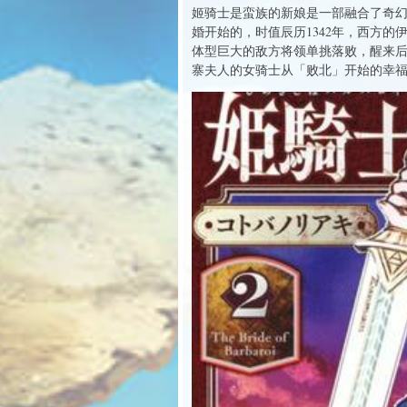
姬骑士是蛮族的新娘是一部融合了奇幻
婚开始的，时值辰历1342年，西方
体型巨大的敌方将领单挑落败，醒来
寨夫人的女骑士从「败北」开始的幸