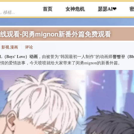
首页
女神危机
瑟瑟AI❤
提供各种手机游戏下载，单机游戏下载，移植游戏下载
免责
在线观看-闵勇mignon新番外篇免费观看
:
影视
,
漫画
评论
L（Boys' Love）动画
뿡빵뀨（Bbo
，由被誉为“韩国最初一人制作”的动画师
的爱情故事，今天喷喷就给大家带来了闵勇mignon的新番外篇。