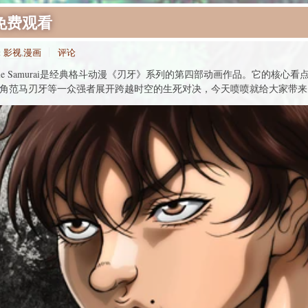
免费观看
:
影视
,
漫画
评论
Invincible Samurai是经典格斗动漫《刃牙》系列的第四部动画作品。它
主角范马刃牙等一众强者展开跨越时空的生死对决，今天喷喷就给大家带