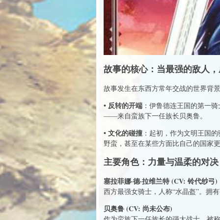
故事的核心：当最强的敌人，
故事发生在东西方常年交战的世界背
• 反转的开端
：伊鲁德连王国的第一骑
——来自蛮族下一任族长贝奥鲁。
• 文化的碰撞
：起初，作为文明王国的
野蛮，甚至在某些方面比自己的国家
主要角色：力量与温柔的对决
塞拉菲娜·德·拉维兰特 (CV: 铃代纱弓)
西方最强女骑士，人称“水晶盔”。拥
贝奥鲁 (CV: 尚未公布)
作为蛮族下一任族长的强大战士，被称