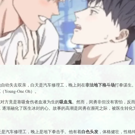
非法地下格斗场
开。他自幼失去双亲，白天是汽车修理工，晚上则在
打拳谋生
源
（Young-One Oh）。
吸血鬼
现对方竟是靠吸食伤者血液为生的
。然而，闵勇非但没有害怕，反而
，逐渐融化了医生冰封的心。故事的高潮是闵勇在濒死之际，被医生转化
白色头发
天是汽车修理工，晚上是地下拳击手。他有着
，体格健壮，性格