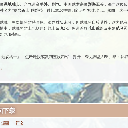
愚地独步
涉川刚气
烈海王
师
、合气道高手
、中国武术宗师
等，都向这位传
种名为“意念斩击”的绝技，能以意念挥舞刀剑进行实体攻击。然而，这一
武藏与勇次郎的对峙收尾。虽然胜负未分，但武藏的自尊受挫，这为他在
皮克尔
花山薰
范马刃
情中，武藏将对上包括原始战士
、黑道首领
以及主角
事会更加残酷。
：无敌武士」，点击链接或复制整段内容，打开「夸克网盘APP」即可获
1ad
画下载
:
漫画
评论