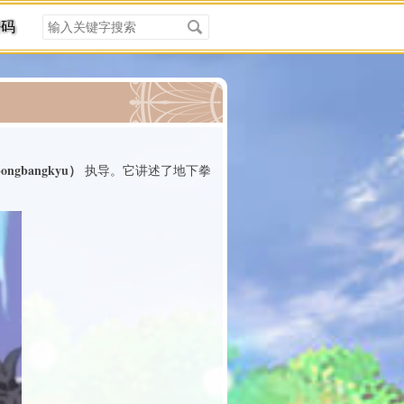
搜
密码
索
关
键
字
分类
ngbangkyu）
执导。它讲述了地下拳