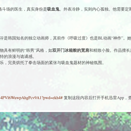
吸血鬼
格斗场的医生，真实身份是
。外表冷静，实则内心孤独。他需要定
뀨是韩国知名的独立动画师，其前作《呼吸过度》也是BL动画“神作”。
双开门冰箱般的宽肩
物具有鲜明的“韩男”风格，如
和精致小脸。作品擅长
特的浪漫与诡谲感。
乐，完美烘托了拳击场面的紧张与吸血鬼题材的神秘氛围。
ag0j4PVl6WuwpAhgPcv9A1?pwd=ekh4#
复制这段内容后打开手机迅雷App，