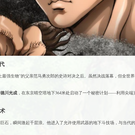
代
上最强生物”的父亲范马勇次郎的史诗对决之后。虽然决战落幕，但全世界
德川光成
板
，在东京晴空塔地下364米处启动了一个秘密计划——利用尖
剑术
的巨石，瞬间激起千层浪。他进入了允许使用武器的地下斗技场，与当代