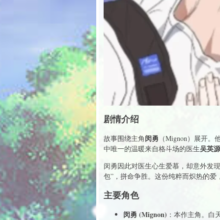
剧情介绍
闵勇
故事围绕主角
（Mignon）展
吴英
中唯一的温暖来自格斗场的医生
闵勇因此对医生心生爱慕，却意外发
包”，拼命争胜。这份纯粹而炽热的爱
主要角色
闵勇 (Mignon)
：本作主角。白