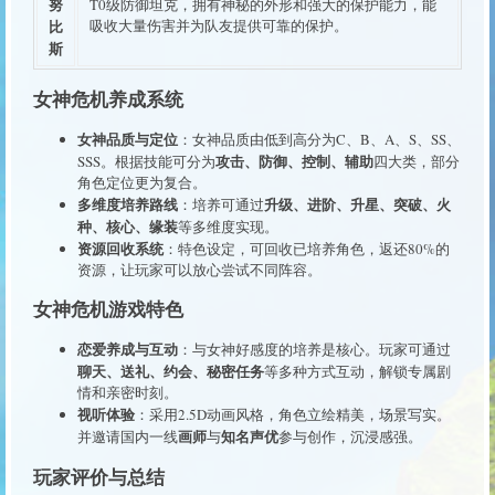
努
T0级防御坦克，拥有神秘的外形和强大的保护能力，能
比
吸收大量伤害并为队友提供可靠的保护。
斯
女神危机养成系统
女神品质与定位
：女神品质由低到高分为C、B、A、S、SS、
攻击、防御、控制、辅助
SSS。根据技能可分为
四大类，部分
角色定位更为复合。
多维度培养路线
升级、进阶、升星、突破、火
：培养可通过
种、核心、缘装
等多维度实现。
资源回收系统
：特色设定，可回收已培养角色，返还80%的
资源，让玩家可以放心尝试不同阵容。
女神危机游戏特色
恋爱养成与互动
：与女神好感度的培养是核心。玩家可通过
聊天、送礼、约会、秘密任务
等多种方式互动，解锁专属剧
情和亲密时刻。
视听体验
：采用2.5D动画风格，角色立绘精美，场景写实。
画师
知名声优
并邀请国内一线
与
参与创作，沉浸感强。
玩家评价与总结