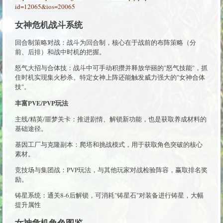
id=12065&ios=20065
女神危机战斗系统
回合制策略对战：战斗为回合制，核心在于战前的布阵策略（分
前、后排）和战中时机的把握。
怒气大招与合体技：战斗中可手动积攒并释放华丽的"怒气技能"，抓
住时机实现集火秒杀。特定女神上阵还能触发威力强大的"女神合体
技"。
丰富PVE/PVP玩法
主线/精英/噩梦关卡：推进剧情、解锁新功能，也是获取养成材料的
基础途径。
基因工厂与克隆副本：爬塔和挑战模式，用于获取角色突破的核心
素材。
竞技场与集团战：PVP玩法，与其他玩家对战检验阵容，赢取排名奖
励。
铸星系统：通关8-6后解锁，可消耗"铸星石"对装备进行铸星，大幅
提升属性
女神危机角色图鉴