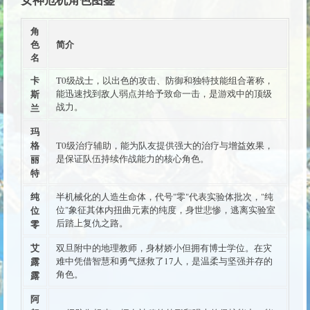
角
色
简介
名
卡
T0级战士，以出色的攻击、防御和独特技能组合著称，
斯
能迅速找到敌人弱点并给予致命一击，是游戏中的顶级
战力。
兰
玛
格
T0级治疗辅助，能为队友提供强大的治疗与增益效果，
丽
是保证队伍持续作战能力的核心角色。
特
纯
半机械化的人造生命体，代号"零"代表实验体批次，"纯
位
位"象征其体内扭曲元素的纯度，身世悲惨，逃离实验室
后踏上复仇之路。
零
艾
双旦附中的地理教师，身材娇小但拥有博士学位。在灾
露
难中凭借智慧和勇气拯救了17人，是温柔与坚强并存的
角色。
露
阿