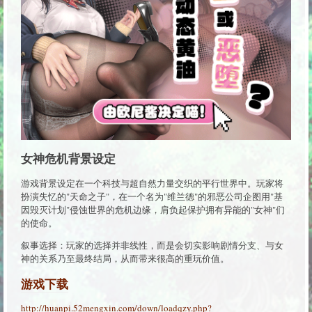
女神危机背景设定
游戏背景设定在一个科技与超自然力量交织的平行世界中。玩家将
扮演失忆的"天命之子"，在一个名为"维兰德"的邪恶公司企图用"基
因毁灭计划"侵蚀世界的危机边缘，肩负起保护拥有异能的"女神"们
的使命。
叙事选择：玩家的选择并非线性，而是会切实影响剧情分支、与女
神的关系乃至最终结局，从而带来很高的重玩价值。
游戏下载
http://huanpi.52mengxin.com/down/loadqzy.php?