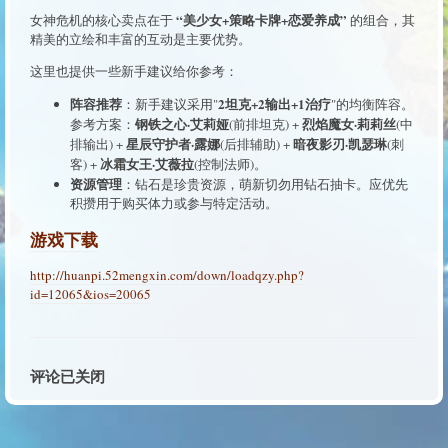
“美少女+策略卡牌+恋爱养成”
女神危机的核心卖点在于
的组合，其
精美的立绘和丰富的互动是主要优势。
这里也提供一些新手建议给你参考：
阵容推荐
2坦克+2输出+1治疗
：新手建议采用"
"的均衡阵容。
钢铁之心·艾莉娅
烈焰魔女·莉莉丝
参考方案：
(前排坦克) +
(中
星辰守护者·露娜
暗夜影刃·凯瑟琳
排输出) +
(后排辅助) +
(刺
冰霜女王·艾薇拉
客) +
(控制法师)。
资源管理
：钻石是珍贵资源，萌新切勿用钻石抽卡。应优先
积攒用于购买体力或参与特定活动。
游戏下载
http://huanpi.52mengxin.com/down/loadqzy.php?
id=12065&ios=20065
评论已关闭