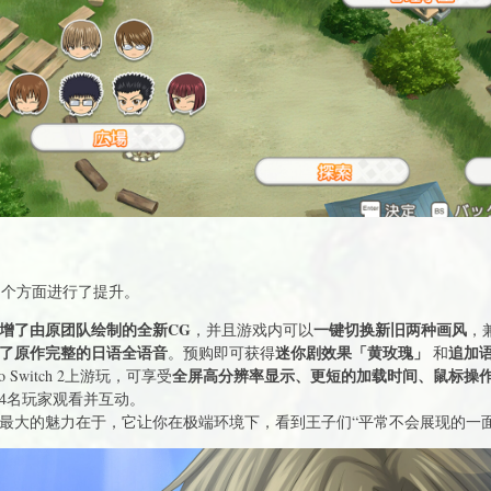
多个方面进行了提升。
增了由原团队绘制的全新CG
一键切换新旧两种画风
，并且游戏内可以
，
了原作完整的日语全语音
迷你剧效果「黄玫瑰」
追加
。预购即可获得
和
全屏高分辨率显示、更短的加载时间、鼠标操
do Switch 2上游玩，可享受
4名玩家观看并互动。
最大的魅力在于，它让你在极端环境下，看到王子们“平常不会展现的一