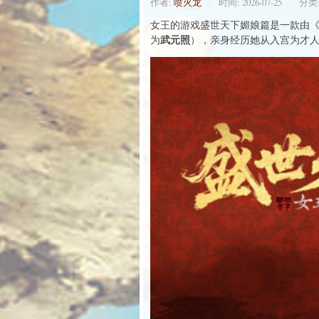
作者:
喷火龙
时间:
2026-07-25
分类
女王的游戏盛世天下媚娘篇是一款由《隐形守
武元照
为
），亲身经历她从入宫为才