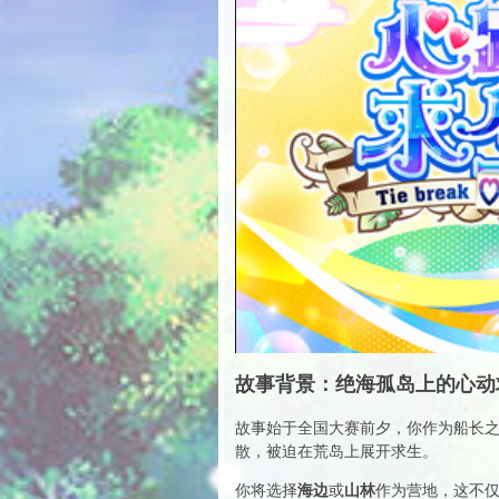
故事背景：绝海孤岛上的心动
故事始于全国大赛前夕，你作为船长
散，被迫在荒岛上展开求生。
海边
山林
你将选择
或
作为营地，这不