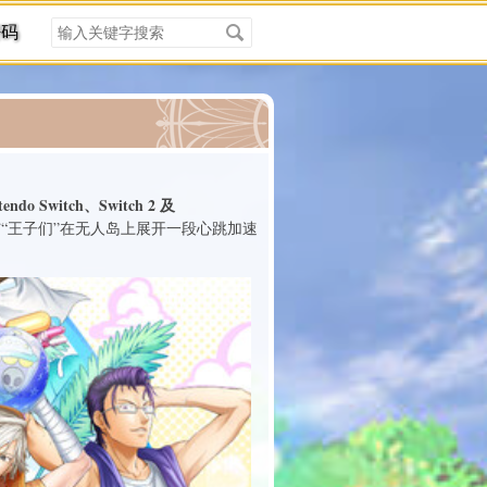
搜
密码
索
关
键
字
分类
tendo Switch、Switch 2 及
“王子们”在无人岛上展开一段心跳加速