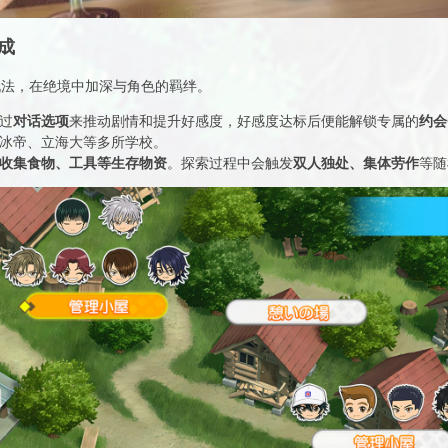
成
玩法，在绝境中加深与角色的羁绊。
对话选项
约会
过
来推动剧情和提升好感度，好感度达标后便能解锁专属的
冰帝、立海大等多所学校。
收集食物、工具等生存物资
双人独处、集体劳作
。探索过程中会触发
等随