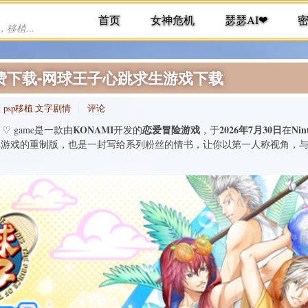
首页
女神危机
瑟瑟AI❤
提供各种手机游戏下载，单机游戏下载，移植游戏下载
免责
费下载-网球王子心跳求生游戏下载
:
psp移植
,
文字剧情
评论
KONAMI
恋爱冒险游戏
2026年7月30日
Nin
 ♡ game是一款由
开发的
，于
在
2游戏的重制版，也是一封写给系列粉丝的情书，让你以第一人称视角，与