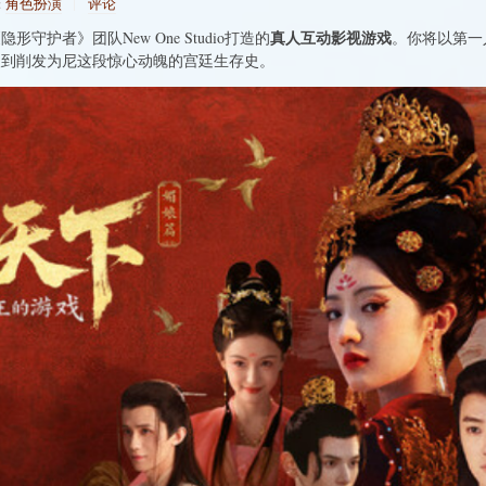
:
角色扮演
评论
真人互动影视游戏
护者》团队New One Studio打造的
。你将以第一
人到削发为尼这段惊心动魄的宫廷生存史。