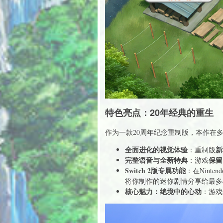
特色亮点：20年经典的重生
作为一款20周年纪念重制版，本作在
全面进化的视觉体验
新
：重制版
完整语音与全新特典
保留
：游戏
Switch 2版专属功能
：在Ninten
将你制作的迷你剧情分享给最多
核心魅力：绝境中的心动
：游戏