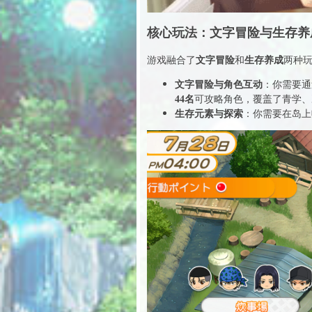
核心玩法：文字冒险与生存养
文字冒险
生存养成
游戏融合了
和
两种
文字冒险与角色互动
：你需要通
44名
可攻略角色，覆盖了青学、
生存元素与探索
：你需要在岛上