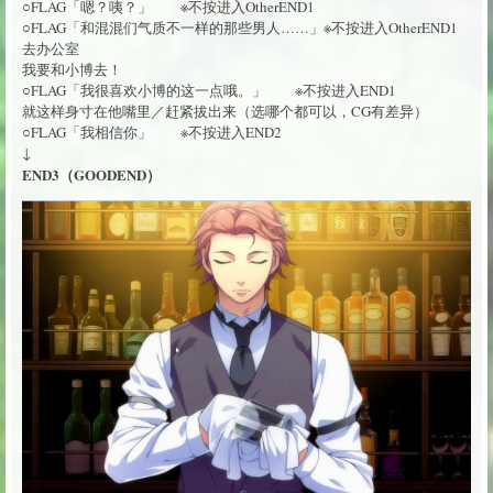
○FLAG「嗯？咦？」 ※不按进入OtherEND1
○FLAG「和混混们气质不一样的那些男人……」※不按进入OtherEND1
去办公室
我要和小博去！
○FLAG「我很喜欢小博的这一点哦。」 ※不按进入END1
就这样身寸在他嘴里／赶紧拔出来（选哪个都可以，CG有差异）
○FLAG「我相信你」 ※不按进入END2
↓
END3（GOODEND）