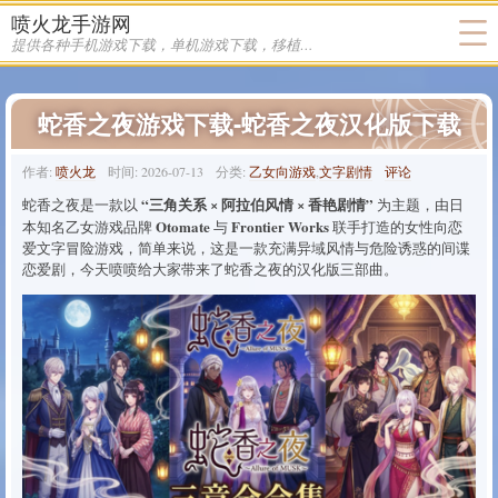
喷火龙手游网
标签 乙女向 下的文章
提供各种手机游戏下载，单机游戏下载，移植游戏下载
蛇香之夜游戏下载-蛇香之夜汉化版下载
作者:
喷火龙
时间:
2026-07-13
分类:
乙女向游戏
,
文字剧情
评论
“三角关系 × 阿拉伯风情 × 香艳剧情”
蛇香之夜是一款以
为主题，由日
Otomate
Frontier Works
本知名乙女游戏品牌
与
联手打造的女性向恋
爱文字冒险游戏，简单来说，这是一款充满异域风情与危险诱惑的间谍
恋爱剧，今天喷喷给大家带来了蛇香之夜的汉化版三部曲。