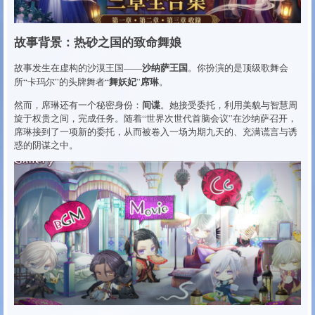
故事背景：热砂之国的致命舞娘
沙纳萨王国
故事发生在虚构的沙漠王国——
。你扮演的是顶级歌舞会
舞妖妃
席琳
所“卡玛尔”的头牌舞者“
”
。
间谍
然而，席琳还有一个秘密身份：
。她接受委托，利用美貌与智慧周
旋于权贵之间，完成任务。随着“世界次世代首脑会议”在沙纳萨召开，
席琳接到了一项新的委托，从而被卷入一场为期九天的、充满谎言与诱
惑的阴谋之中。