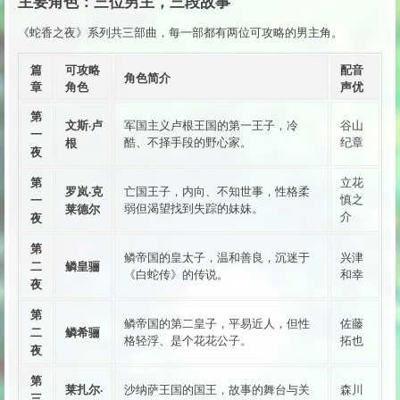
主要角色：三位男主，三段故事
《蛇香之夜》系列共三部曲，每一部都有两位可攻略的男主角。
篇
可攻略
配音
角色简介
章
角色
声优
第
文斯·卢
军国主义卢根王国的第一王子，冷
谷山
一
根
酷、不择手段的野心家。
纪章
夜
第
立花
罗岚·克
亡国王子，内向、不知世事，性格柔
一
慎之
莱德尔
弱但渴望找到失踪的妹妹。
介
夜
第
鳞帝国的皇太子，温和善良，沉迷于
兴津
二
鳞皇骊
《白蛇传》的传说。
和幸
夜
第
鳞帝国的第二皇子，平易近人，但性
佐藤
二
鳞希骊
格轻浮、是个花花公子。
拓也
夜
第
莱扎尔·
沙纳萨王国的国王，故事的舞台与关
森川
三