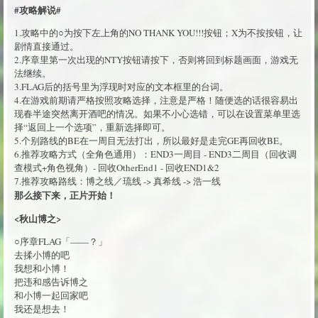
#攻略解说#
1.攻略中的○为按下左上角的NO THANK YOU!!!按钮；X为不按按钮，让
剧情直接通过。
2.序章里第一次出现的NTY按钮请按下，否则将回到标题画面，游戏无
法继续。
3.FLAG后的括号里为浮现时对应的文本框里的台词。
4.在游戏前期请严格按照攻略选择，注意是严格！随便选的话很容易出
现春半途突然离开酒吧的情况。如果不小心选错，可以在设置菜单里选
择“返回上一个选项”，重新选择即可。
5.个别路线的BE在一周目无法打出，所以最好是走完GE再回收BE。
6.推荐攻略方式（全角色通用）：END3一周目 - END3二周目（回收调
查模式+角色视角）- 回收OtherEnd1 - 回收END1&2
7.推荐攻略路线：博之线／琉线 -> 真希线 -> 浩一线
那么接下来，正片开始！
<秋山博之>
○序章FLAG「——？」
去揉小博的吧
我想和小博！
把违和感告诉博之
和小博一起回家吧
我还是想去！