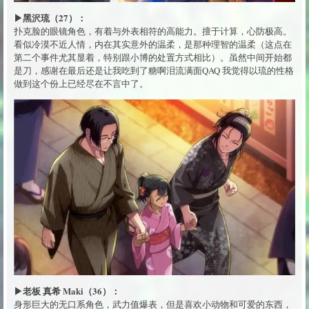
▶黑沢琉（27）：
扑克脸的眼镜角色，有着与外表相符的高能力。擅于计算，心防极高。
看似冷漠不近人情，内在其实意外的温柔，是那种理智的温柔（这点在
第二个事件尤其显着，特别跟小博的处置方式相比）。虽然中间开始都
是刀，感谢在最后还是让我吃到了糖啊泪流满面QAQ 我觉得以琉的性格
做到这个份上已经尽在不言中了。
▶老板 真希 Maki（36）：
身形巨大的无口系角色，武力值爆表，但是喜欢小动物和可爱的东西，