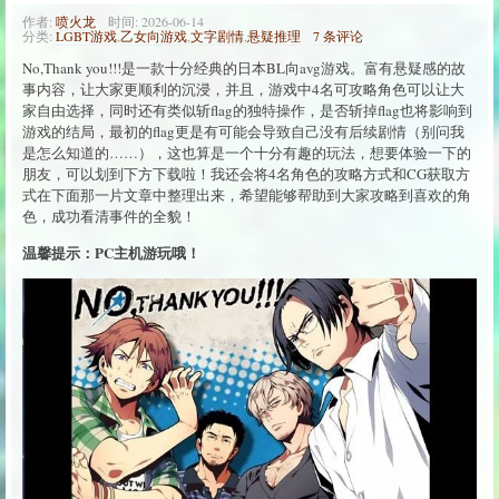
作者:
喷火龙
时间:
2026-06-14
分类:
LGBT游戏
,
乙女向游戏
,
文字剧情
,
悬疑推理
7 条评论
No,Thank you!!!是一款十分经典的日本BL向avg游戏。富有悬疑感的故
事内容，让大家更顺利的沉浸，并且，游戏中4名可攻略角色可以让大
家自由选择，同时还有类似斩flag的独特操作，是否斩掉flag也将影响到
游戏的结局，最初的flag更是有可能会导致自己没有后续剧情（别问我
是怎么知道的……），这也算是一个十分有趣的玩法，想要体验一下的
朋友，可以划到下方下载啦！我还会将4名角色的攻略方式和CG获取方
式在下面那一片文章中整理出来，希望能够帮助到大家攻略到喜欢的角
色，成功看清事件的全貌！
温馨提示：PC主机游玩哦！