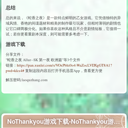
总结
总的来说，《蛇香之夜》是一款特点鲜明的乙女游戏。它凭借独特的异
域风情、香艳的间谍题材和精美的制作吸引玩家，但相对薄弱的剧情也
让它口碑两极分化。如果你喜欢这种风格且不介意剧情短板，它值得一
试；若你更看重剧本深度，则可能需要多考虑一下。
游戏下载
分享文件：
"蛇香之夜 Allur···SK 第一夜 欧洲篇"等3个文件
链接：
https://pan.xunlei.com/s/VOxPbhi0o4-WaZocLVDXgGT8A1?
pwd=kkx4#
复制这段内容后打开手机迅雷App，查看更方便
解压密码:laoquzhang.com
NoThankyou游戏下载-NoThankyou游戏汉化版下载