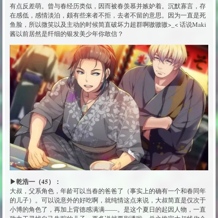
有点反差萌。曾与春经历类似，因而被春羡慕并嫉妒着。沉默寡言，存
在感低，感情淡泊，颇有些来者不拒，去者不留的意思。因为一直是死
鱼脸，所以微笑以及主动的时候简直破坏力超群啊嗷嗷嗷>_< 话说Maki
酱以前居然是纤细的银发美少年你敢信？
▶乾浩一（45）：
大叔，父系角色，年龄可以当春的爸爸了（事实上的确有一个和春同年
的儿子）。可以说意外的好吃啊，就纯情这点来说，大叔简直是仅次于
小博的角色了，再加上背德感满满——。是这个夏日的起因人物，一直