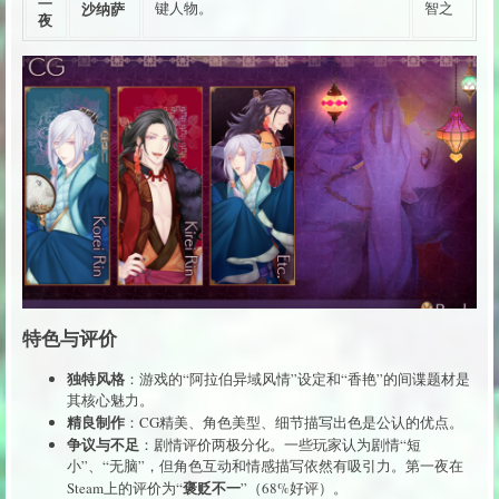
沙纳萨
键人物。
智之
夜
特色与评价
独特风格
：游戏的“阿拉伯异域风情”设定和“香艳”的间谍题材是
其核心魅力。
精良制作
：CG精美、角色美型、细节描写出色是公认的优点。
争议与不足
：剧情评价两极分化。一些玩家认为剧情“短
小”、“无脑”，但角色互动和情感描写依然有吸引力。第一夜在
褒贬不一
Steam上的评价为“
”（68%好评）。