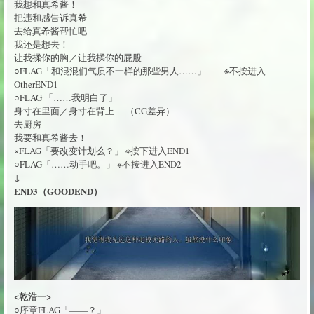
我想和真希酱！
把违和感告诉真希
去给真希酱帮忙吧
我还是想去！
让我揉你的胸／让我揉你的屁股
○FLAG「和混混们气质不一样的那些男人……」 ※不按进入
OtherEND1
○FLAG 「……我明白了」
身寸在里面／身寸在背上 （CG差异）
去厨房
我要和真希酱去！
×FLAG「要改变计划么？」 ※按下进入END1
○FLAG「……动手吧。」 ※不按进入END2
↓
END3（GOODEND）
<乾浩一>
○序章FLAG「——？」