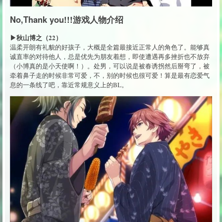
No,Thank you!!!游戏人物介绍
▶秋山博之（22）
温柔开朗有礼貌的好孩子，大概是全篇最接近正常人的角色了。能够真
诚直率的对待他人，总是优先为朋友着想，即使遭遇再多挫折也不放弃
（小博真的是小天使啊！）。处男，可以说是被春诱拐然后掰弯了，被
牵着鼻子走的时候非常可爱，不，别的时候也很可爱！算是最有恋爱气
息的一条线了吧，靠近常规意义上的BL。