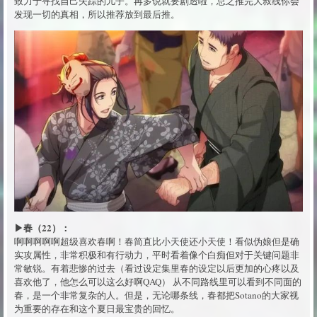
致力于寻找自己失踪的儿子。再多说就要剧透啦，总之推完大叔线你会
发现一切的真相，所以推荐放到最后推。
▶春（22）：
啊啊啊啊啊超级喜欢春啊！春简直比小天使还小天使！看似伪娘但是确
实攻属性，非常积极和有行动力，平时看着像个白痴但对于关键问题非
常敏锐。有着悲惨的过去（看过设定集里春的设定以后更加的心疼以及
喜欢他了，他怎么可以这么好啊QAQ） 从不同路线里可以看到不同面的
春，是一个非常复杂的人。但是，无论哪条线，春都把Sotano的大家视
为重要的存在和这个夏日最宝贵的回忆。