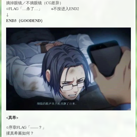
摘掉眼镜／不摘眼镜（CG差异）
○FLAG「…杀了…」 ※不按进入END2
↓
END3（GOODEND）
<真希>
○序章FLAG「——？」
揉真希酱如何？