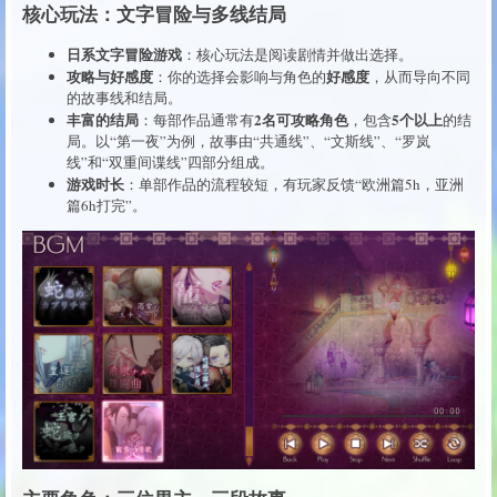
核心玩法：文字冒险与多线结局
日系文字冒险游戏
：核心玩法是阅读剧情并做出选择。
攻略与好感度
好感度
：你的选择会影响与角色的
，从而导向不同
的故事线和结局。
丰富的结局
2名可攻略角色
5个以上
：每部作品通常有
，包含
的结
局。以“第一夜”为例，故事由“共通线”、“文斯线”、“罗岚
线”和“双重间谍线”四部分组成。
游戏时长
：单部作品的流程较短，有玩家反馈“欧洲篇5h，亚洲
篇6h打完”。