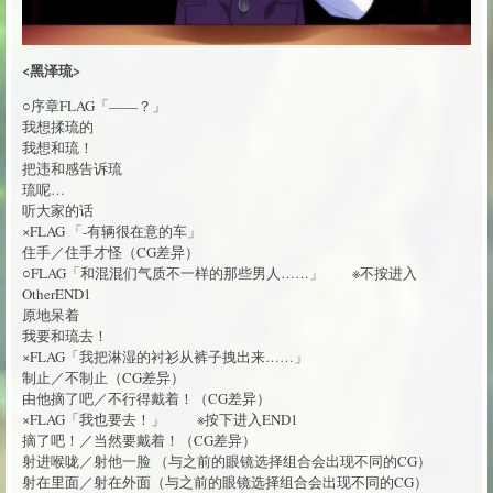
<黑泽琉>
○序章FLAG「——？」
我想揉琉的
我想和琉！
把违和感告诉琉
琉呢…
听大家的话
×FLAG 「-有辆很在意的车」
住手／住手才怪（CG差异）
○FLAG「和混混们气质不一样的那些男人……」 ※不按进入
OtherEND1
原地呆着
我要和琉去！
×FLAG「我把淋湿的衬衫从裤子拽出来……」
制止／不制止（CG差异）
由他摘了吧／不行得戴着！（CG差异）
×FLAG「我也要去！」 ※按下进入END1
摘了吧！／当然要戴着！（CG差异）
射进喉咙／射他一脸 （与之前的眼镜选择组合会出现不同的CG）
射在里面／射在外面（与之前的眼镜选择组合会出现不同的CG）