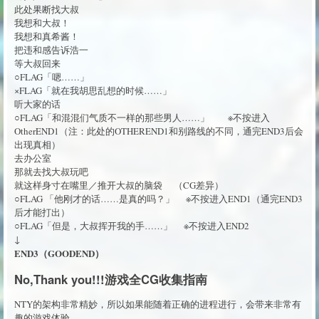
此处果断找大叔
我想和大叔！
我想和真希酱！
把违和感告诉浩一
等大叔回来
○FLAG「嗯……」
×FLAG「就在我胡思乱想的时候……」
听大家的话
○FLAG「和混混们气质不一样的那些男人……」 ※不按进入
OtherEND1（注：此处的OTHEREND1和别路线的不同，通完END3后会
出现真相）
去办公室
那就去找大叔玩吧
就这样身寸在嘴里／推开大叔的脑袋 （CG差异）
○FLAG 「他刚才的话……是真的吗？」 ※不按进入END1（通完END3
后才能打出）
○FLAG「但是，大叔挥开我的手……」 ※不按进入END2
↓
END3（GOODEND）
No,Thank you!!!游戏全CG收集指南
NTY的架构非常精妙，所以如果能随着正确的进程进行，会带来非常有
趣的游戏体验——