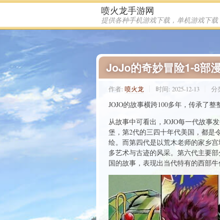
喷火龙手游网
JoJo的奇妙冒险1-8
作者:
喷火龙
时间:
2025-12-13
分
JOJO的故事横跨100多年，传承了
从故事中可看出，JOJO每一代故
堡，第2代的三四十年代美国，都是
绘。而第四代是以荒木老师的家乡宫
多艺术与古迹的风采。第六代主要部
国的故事，表现出当代特有的西部牛