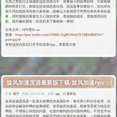
在黑之赞歌白之镇魂歌这款游戏当中，体量较小的故事剧情，大家能够
瞬间将其打完，体验这款游戏的真结局。虽说故事体量较小，但也存在
着不同的线路等待着大家体验，能够让大家感受不同男性角色带来的温
暖，同时慢慢的看着女主心境的变换，看着她的成长，更能感受到欣
慰。感兴趣的朋友，欢迎前来下载体验一番啦!
分享文件：MW黑白.rar
链接：
https://pan.xunlei.com/s/VO86vYqBYi0ttAtTLYHDxBM5A1?
pwd=gtjv#
复制这段内容后打开手机迅雷App，查看更方便
旋风加速度器最新版下载-旋风加速npv下载-旋风加速度器官网下载
作者:
饺子
时间:
2024-05-08
分类:
app
13 条评论
旋风加速度器是一款真实免费的加速器软件，每天两小时任你使用，自
由的体会畅游外网的超爽感受。使用旋风加速器，能够享受更为稳定的
网络，不用担心掉线的问题，在国内顺利的访问国外网站。不管是手动
选择线路还是智能选择，都能享受稳定快速的加速体验，一起畅游外网