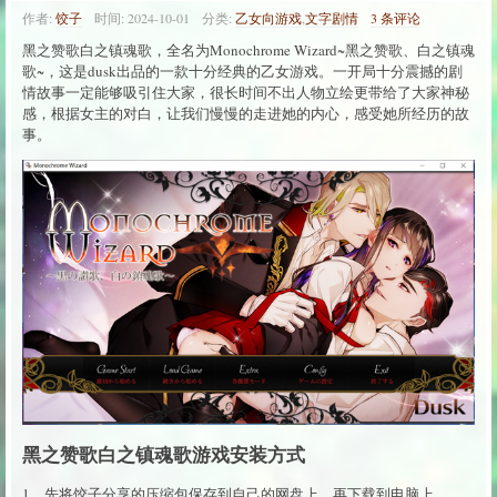
作者:
饺子
时间:
2024-10-01
分类:
乙女向游戏
,
文字剧情
3 条评论
黑之赞歌白之镇魂歌，全名为Monochrome Wizard~黑之赞歌、白之镇魂
歌~，这是dusk出品的一款十分经典的乙女游戏。一开局十分震撼的剧
情故事一定能够吸引住大家，很长时间不出人物立绘更带给了大家神秘
感，根据女主的对白，让我们慢慢的走进她的内心，感受她所经历的故
事。
黑之赞歌白之镇魂歌游戏安装方式
1、先将饺子分享的压缩包保存到自己的网盘上，再下载到电脑上。