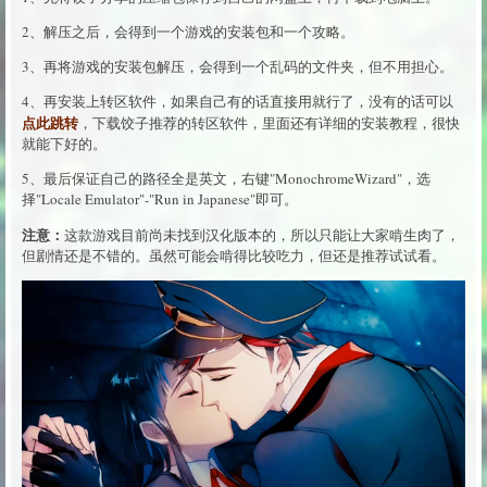
2、解压之后，会得到一个游戏的安装包和一个攻略。
3、再将游戏的安装包解压，会得到一个乱码的文件夹，但不用担心。
4、再安装上转区软件，如果自己有的话直接用就行了，没有的话可以
点此跳转
，下载饺子推荐的转区软件，里面还有详细的安装教程，很快
就能下好的。
5、最后保证自己的路径全是英文，右键"MonochromeWizard"，选
择"Locale Emulator"-"Run in Japanese"即可。
注意：
这款游戏目前尚未找到汉化版本的，所以只能让大家啃生肉了，
但剧情还是不错的。虽然可能会啃得比较吃力，但还是推荐试试看。