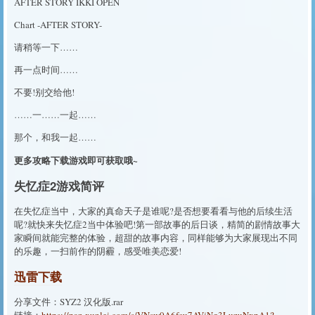
AFTER STORY IKKI OPEN
Chart -AFTER STORY-
请稍等一下……
再一点时间……
不要!别交给他!
……一……一起……
那个，和我一起……
更多攻略下载游戏即可获取哦~
失忆症2游戏简评
在失忆症当中，大家的真命天子是谁呢?是否想要看看与他的后续生活
呢?就快来失忆症2当中体验吧!第一部故事的后日谈，精简的剧情故事大
家瞬间就能完整的体验，超甜的故事内容，同样能够为大家展现出不同
的乐趣，一扫前作的阴霾，感受唯美恋爱!
迅雷下载
分享文件：SYZ2 汉化版.rar
链接：
https://pan.xunlei.com/s/VNsw0A6fcu7AVjNg3LuzuNxpA1?