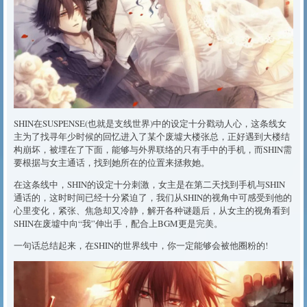
SHIN在SUSPENSE(也就是支线世界)中的设定十分戳动人心，这条线女
主为了找寻年少时候的回忆进入了某个废墟大楼张总，正好遇到大楼结
构崩坏，被埋在了下面，能够与外界联络的只有手中的手机，而SHIN需
要根据与女主通话，找到她所在的位置来拯救她。
在这条线中，SHIN的设定十分刺激，女主是在第二天找到手机与SHIN
通话的，这时时间已经十分紧迫了，我们从SHIN的视角中可感受到他的
心里变化，紧张、焦急却又冷静，解开各种谜题后，从女主的视角看到
SHIN在废墟中向“我”伸出手，配合上BGM更是完美。
一句话总结起来，在SHIN的世界线中，你一定能够会被他圈粉的!