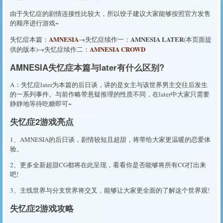
由于失忆症的剧情连接性比较大，所以饺子建议大家能够按照官方发售
的顺序进行游戏~
AMNESIA
AMNESIA LATER
失忆症本篇：
→失忆症续作一：
(本页面提
AMNESIA CROWD
供的版本)→失忆症续作二：
AMNESIA失忆症本篇与later有什么区别?
A：失忆症later为本篇的后日谈，讲的是女主与该世界男主交往后发生
的一系列事件。与前作略带悬疑推理的性质不同，在later中大家只需要
静静地等待吃糖即可~
失忆症2游戏亮点
1、AMNESIA的后日谈，剧情较短且超甜，将带给大家更温暖的恋爱体
验。
2、更多全新超甜CG都将在此呈现，看看你是否能够将所有CG打出来
吧!
3、主线世界与分支世界将交叉，能够让大家更全面的了解这个世界观!
失忆症2游戏攻略