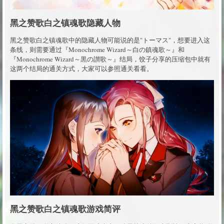
黑之赞歌白之镇魂歌隐藏人物
黑之赞歌白之镇魂歌中的隐藏人物可能说的是"トーマス"，想要进入这
条线，则需要通过『Monochrome Wizard～白の鎮魂歌～』和
『Monochrome Wizard～黒の讃歌～』结局，饺子分享的压缩包中就有
这两个结局的通关方式，大家可以参照通关看看。
黑之赞歌白之镇魂歌游戏简评