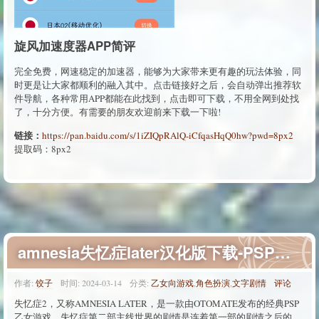
旋风加速度器APP简评
完全免费，网速稳定的加速器，能够为大家带来更有趣的玩法体验，同
时更是让大家都顺利的融入其中。点击链接好之后，会自动弹出推荐软
件导航，各种常用APP都能在此找到，点击即可下载，不用全网到处找
了，十分方便。有需要的朋友欢迎前来下载一下啦!
链接：
https://pan.baidu.com/s/1iZIQpRAlQ-iCfqasHqQ0hw?pwd=8px2
提取码：8px2
amnesia失忆症later汉化版下载-PSP失忆症later游戏汉化版下载
作者:
饺子
时间:
2024-03-14
分类:
乙女向游戏
,
角色扮演
,
文字剧情
评论
失忆症2，又称AMNESIA LATER，是一款由OTOMATE发布的经典PSP
乙女游戏。失忆症第二部主线世界的剧情是连着第一部的剧情之后的，