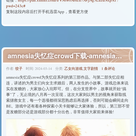
pwd=243c#
复制这段内容后打开手机迅雷App，查看更方便
amnesia失忆症crowd下载-amnesia失忆症crowd汉化版下载
作者:
饺子
时间:
2024-03-14
分类:
乙女向游戏
,
文字剧情
1 条评论
amnesia失忆症crowd为失忆症系列的第三部作品。与第二部失忆症相
连，讲述的为男主们向女主求婚后，两人发生的小故事。游戏总体来说
实在发糖的，大家放心入坑即可。但，在分支世界中，故事就开始“搞
事”了，无止境的八月再一次呈现，这次大家则以男主的视角来获取线
索拯救女主，每一个选项都得深思熟虑后再选择，否则可能会瞬间走向
BE。游戏中还有着各种探索小关卡能够让大家体验，所以，第三部不管
是发糖部分还是游戏部分都十分出色，非常值得大家前来体验!