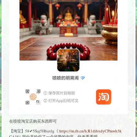
在喷喷淘宝店购买东西即可
【淘宝】58✔5Saj5H6axlg《
https://m.tb.cn/h.R1dibxdyCPmwh3k
CA381 我分享给你了一个超赞的内容，快来看看吧