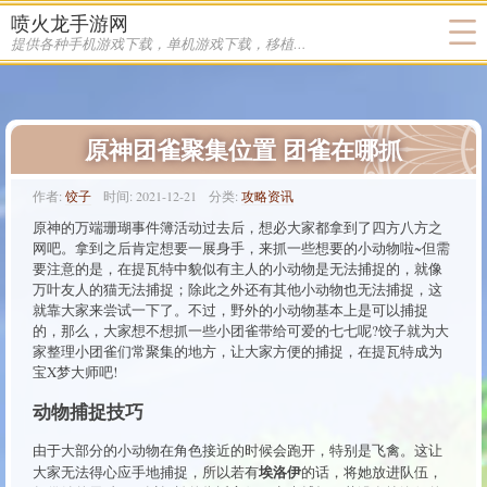
喷火龙手游网
提供各种手机游戏下载，单机游戏下载，移植游戏下载
原神团雀聚集位置 团雀在哪抓
作者:
饺子
时间:
2021-12-21
分类:
攻略资讯
原神的万端珊瑚事件簿活动过去后，想必大家都拿到了四方八方之
网吧。拿到之后肯定想要一展身手，来抓一些想要的小动物啦~但需
要注意的是，在提瓦特中貌似有主人的小动物是无法捕捉的，就像
万叶友人的猫无法捕捉；除此之外还有其他小动物也无法捕捉，这
就靠大家来尝试一下了。不过，野外的小动物基本上是可以捕捉
的，那么，大家想不想抓一些小团雀带给可爱的七七呢?饺子就为大
家整理小团雀们常聚集的地方，让大家方便的捕捉，在提瓦特成为
宝X梦大师吧!
动物捕捉技巧
由于大部分的小动物在角色接近的时候会跑开，特别是飞禽。这让
埃洛伊
大家无法得心应手地捕捉，所以若有
的话，将她放进队伍，