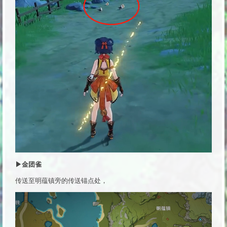
▶金团雀
传送至明蕴镇旁的传送锚点处，