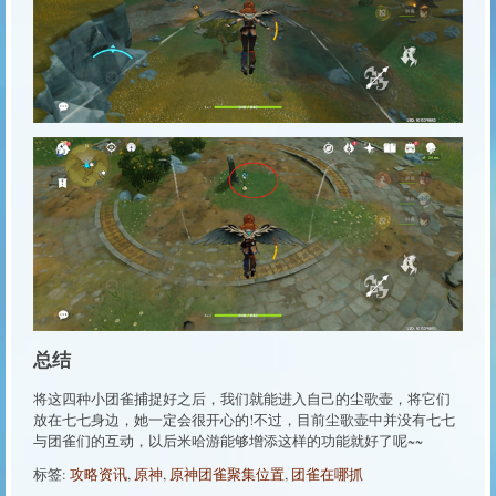
总结
将这四种小团雀捕捉好之后，我们就能进入自己的尘歌壶，将它们
放在七七身边，她一定会很开心的!不过，目前尘歌壶中并没有七七
与团雀们的互动，以后米哈游能够增添这样的功能就好了呢~~
标签:
攻略资讯
,
原神
,
原神团雀聚集位置
,
团雀在哪抓