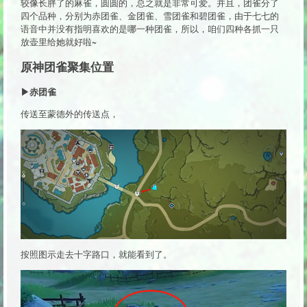
较像长胖了的麻雀，圆圆的，总之就是非常可爱。并且，团雀分了
四个品种，分别为赤团雀、金团雀、雪团雀和碧团雀，由于七七的
语音中并没有指明喜欢的是哪一种团雀，所以，咱们四种各抓一只
放壶里给她就好啦~
原神团雀聚集位置
▶赤团雀
传送至蒙德外的传送点，
按照图示走去十字路口，就能看到了。