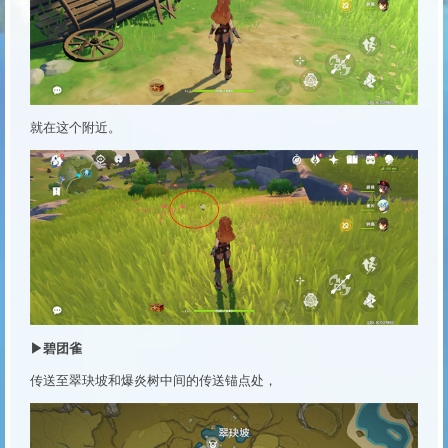
就在这个附近。
▶碧团雀
传送至翠玦坡和爆炎树中间的传送锚点处，