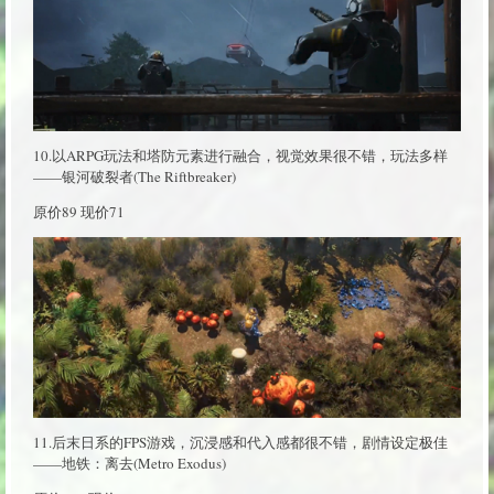
10.以ARPG玩法和塔防元素进行融合，视觉效果很不错，玩法多样
——银河破裂者(The Riftbreaker)
原价89 现价71
11.后末日系的FPS游戏，沉浸感和代入感都很不错，剧情设定极佳
——地铁：离去(Metro Exodus)