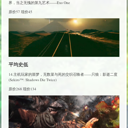
界，当之无愧的第九艺术——Exo One
原价57 现价45
平均史低
14.主机玩家的噩梦，无数菜与死的交织召唤者——只狼：影逝二度
(Sekiro™: Shadows Die Twice)
原价268 现价134