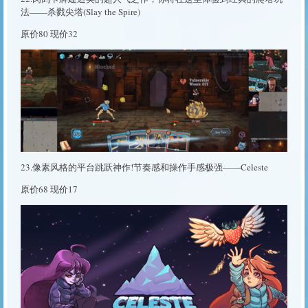
法——杀戮尖塔(Slay the Spire)
原价80 现价32
23.像素风格的平台跳跃神作!节奏感和操作手感极强——Celeste
原价68 现价17