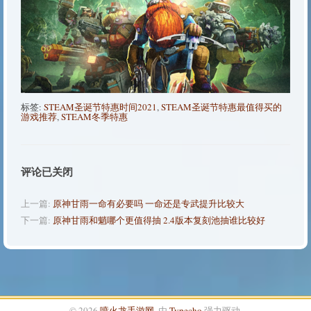
标签:
STEAM圣诞节特惠时间2021
,
STEAM圣诞节特惠最值得买的
游戏推荐
,
STEAM冬季特惠
评论已关闭
上一篇:
原神甘雨一命有必要吗 一命还是专武提升比较大
下一篇:
原神甘雨和魈哪个更值得抽 2.4版本复刻池抽谁比较好
© 2026
喷火龙手游网
. 由
Typecho
强力驱动.