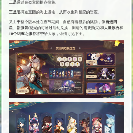
二是
通过在盗宝团据点搜集;
三是
阻碍盗宝团的海上运输，从而收集到相应的资源。
自选四
又由于整个版本处在春节期间，自然有着很多的奖励，像
星
新服装
大量原石
、
(凝光的可通过活动兑换，刻晴的需要购买)和
和
10个纠缠之缘
都将带给大家，详情可见下图。