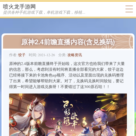
喷火龙手游网
提供各种手机游戏下载，单机游戏下载，移植游戏下载
原神2.4前瞻直播内容(含兑换码)
作者:
饺子
时间:
2021-12-26
分类:
攻略资讯
原神的2.4版本前瞻直播终于开始啦，这次官方也给我们带来了大量
的信息，那么，考虑到没有时间将直播全部看完的大家，饺子这边
已经将接下来的卡池角色up顺序、活动以及里面出现的兑换码整理
了出来，希望能够帮助到大家。对了，兑换码兑换时间较短，要记
得第一时间进入游戏兑换呀！不要错过了这300原石哇！！