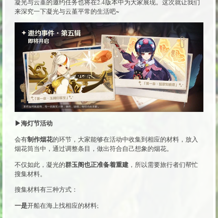
凝光与云堇的邀约任务也将在2.4版本中为大家展现。这次就让我们
来深究一下凝光与云堇平常的生活吧~
▶海灯节活动
制作烟花
会有
的环节，大家能够在活动中收集到相应的材料，放入
烟花筒当中，通过调整条目，做出符合自己想象的烟花。
群玉阁也正准备着重建
不仅如此，凝光的
，所以需要旅行者们帮忙
搜集材料。
搜集材料有三种方式：
一是
开船在海上找相应的材料;