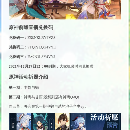
原神前瞻直播兑换码
兑换码一：
ZS8NKLRY4VZS
兑换码二：
8TQP2LQG4VYE
兑换码三：
EA9N3L8Y4VYJ
2021年12月27日12：00
到期，大家抓紧时间兑换啦!
原神活动祈愿介绍
第一期：
申鹤与魈
第二期：
钟离与甘雨(没想到还有钟离QAQ)
而云堇，将会在第一期申鹤与魈的池子当中up。