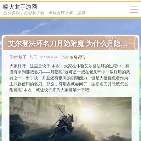
喷火龙手游网
提供各种手机游戏下载，单机游戏下载，移植游戏下载
艾尔登法环名刀月隐附魔 为什么月隐附不了魔
作者:
饺子
时间:
2022-03-14
分类:
攻略资讯
大家好呀，这里是饺子!本次，大家在体验艾尔登法环的过程中，有
没有拿到那把名刀——月隐呢?这可是一把在老头环中非常好用的武
器之一，出手快，并且还有极高的削韧能力，也是大批褪色者作为
主武器使用的名刀。那么，有朋友就会问了，这把名刀月隐该怎么
附魔呢?本次，就让饺子来为大家讲解一下吧!