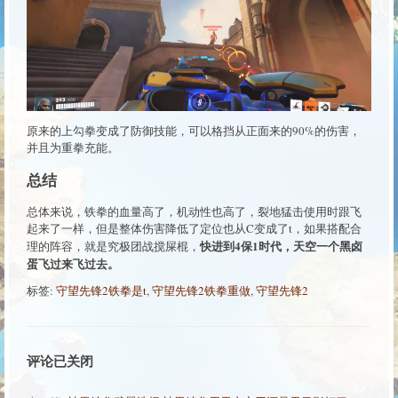
原来的上勾拳变成了防御技能，可以格挡从正面来的90%的伤害，
并且为重拳充能。
总结
总体来说，铁拳的血量高了，机动性也高了，裂地猛击使用时跟飞
起来了一样，但是整体伤害降低了定位也从C变成了t，如果搭配合
快进到4保1时代，天空一个黑卤
理的阵容，就是究极团战搅屎棍，
蛋飞过来飞过去。
标签:
守望先锋2铁拳是t
,
守望先锋2铁拳重做
,
守望先锋2
评论已关闭