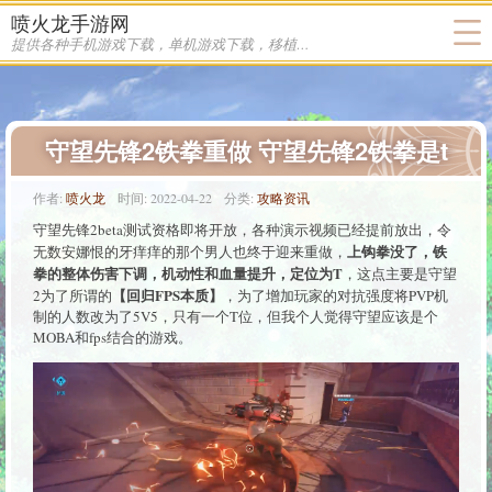
喷火龙手游网
提供各种手机游戏下载，单机游戏下载，移植游戏下载
守望先锋2铁拳重做 守望先锋2铁拳是t
作者:
喷火龙
时间:
2022-04-22
分类:
攻略资讯
守望先锋2beta测试资格即将开放，各种演示视频已经提前放出，令
上钩拳没了，铁
无数安娜恨的牙痒痒的那个男人也终于迎来重做，
拳的整体伤害下调，机动性和血量提升，定位为T
，这点主要是守望
【回归FPS本质】
2为了所谓的
，为了增加玩家的对抗强度将PVP机
制的人数改为了5V5，只有一个T位，但我个人觉得守望应该是个
MOBA和fps结合的游戏。