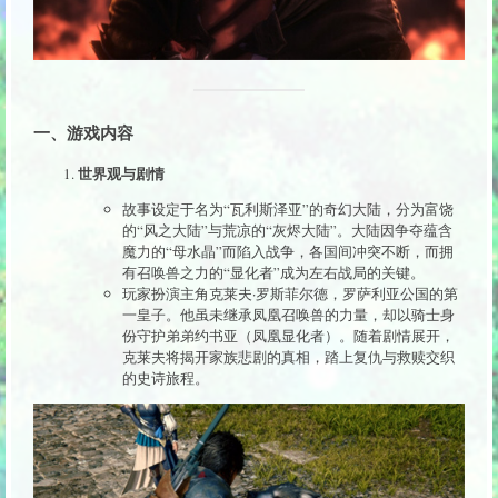
一、游戏内容
世界观与剧情
故事设定于名为“瓦利斯泽亚”的奇幻大陆，分为富饶
的“风之大陆”与荒凉的“灰烬大陆”。大陆因争夺蕴含
魔力的“母水晶”而陷入战争，各国间冲突不断，而拥
有召唤兽之力的“显化者”成为左右战局的关键。
玩家扮演主角克莱夫·罗斯菲尔德，罗萨利亚公国的第
一皇子。他虽未继承凤凰召唤兽的力量，却以骑士身
份守护弟弟约书亚（凤凰显化者）。随着剧情展开，
克莱夫将揭开家族悲剧的真相，踏上复仇与救赎交织
的史诗旅程。