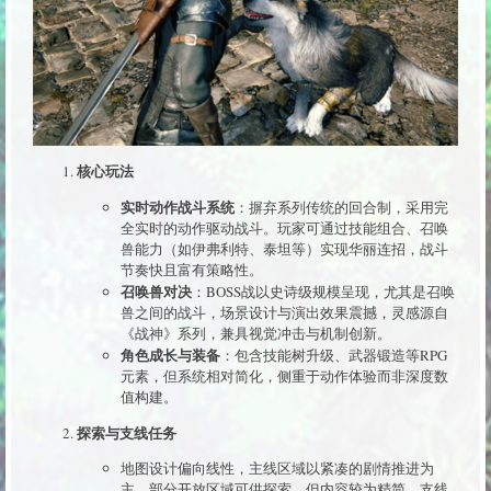
核心玩法
实时动作战斗系统
：摒弃系列传统的回合制，采用完
全实时的动作驱动战斗。玩家可通过技能组合、召唤
兽能力（如伊弗利特、泰坦等）实现华丽连招，战斗
节奏快且富有策略性。
召唤兽对决
：BOSS战以史诗级规模呈现，尤其是召唤
兽之间的战斗，场景设计与演出效果震撼，灵感源自
《战神》系列，兼具视觉冲击与机制创新。
角色成长与装备
：包含技能树升级、武器锻造等RPG
元素，但系统相对简化，侧重于动作体验而非深度数
值构建。
探索与支线任务
地图设计偏向线性，主线区域以紧凑的剧情推进为
主，部分开放区域可供探索，但内容较为精简。支线