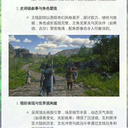
史诗级叙事与角色塑造
主线剧情以黑暗奇幻风格展开，探讨权力、牺牲与救
赎，角色成长弧线完整。主角克莱夫与其伙伴（如希
德、吉尔）塑造饱满，配角群像也令人印象深刻。
视听表现与世界观构建
采用顶尖画面引擎，场景细节丰富，动态天气系统
（如昼夜变化、光影效果）增强了沉浸感。瓦利斯泽
亚大陆的历史、文化冲突与政治斗争通过支线任务和