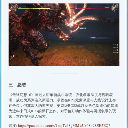
三、总结
《最终幻想16》通过大胆革新战斗系统、强化叙事深度与视听表
现，成功为系列注入新活力。尽管在RPG元素深度与支线设计上存
在争议，但其宏大的世界观、史诗级BOSS战以及角色塑造仍使其成
为近年来日式RPG的标杆之作。对于偏好动作体验与沉浸叙事的玩
家，本作值得深入探索。
链接:
https://pan.baidu.com/s/1mpTz68gMMwUx08h9SEH5EQ?