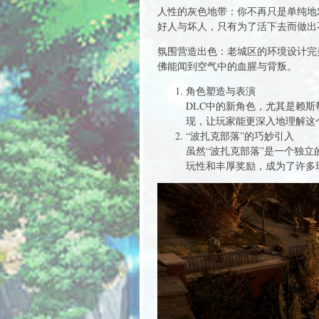
人性的灰色地带：你不再只是单纯地
好人与坏人，只有为了活下去而做出不
氛围营造出色：老城区的环境设计完
佛能闻到空气中的血腥与背叛。
角色塑造与表演
DLC中的新角色，尤其是赖
现，让玩家能更深入地理解这
“波扎克部落”的巧妙引入
虽然“波扎克部落”是一个独立
玩性和丰厚奖励，成为了许多