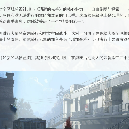
但这个区域的设计却与《消逝的光芒》的核心魅力——自由跑酷与探索——
，屋顶布满无法通行的障碍和致命的狙击手。这虽然在叙事上是合理的，
感到束手束脚，仿佛被关进了一个“精美的笼子”。
制进行大量的室内潜行和狭窄空间战斗。这对于习惯了在高楼大厦间飞檐
法上的降速。虽然潜行元素的加入是为了增加多样性，但执行上显得有些
励（如新的武器蓝图）其独特性和实用性，在游戏后期庞大的装备库中并不