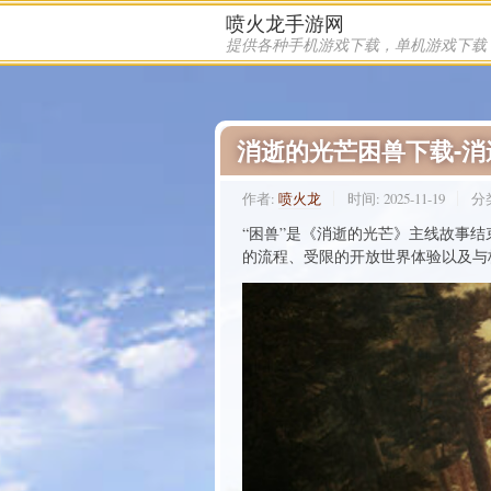
喷火龙手游网
消逝的光芒困兽下载-
作者:
喷火龙
时间:
2025-11-19
分
“困兽”是《消逝的光芒》主线故事
的流程、受限的开放世界体验以及与