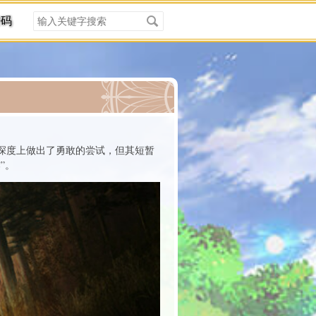
搜
密码
索
关
键
字
分类
深度上做出了勇敢的尝试，但其短暂
”。