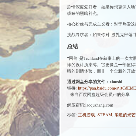
剧情深度爱好者：如果你想更深入地
或缺的黑暗补充。
核心粉丝与完成主义者：对于热爱这
挑战寻求者：如果你对“波扎克部落”
总结
“困兽”是Techland在叙事上
悖的设计所束缚。它更像是一部值得
暗的剧情体验，而非一个全新的开放
通过网盘分享的文件：xiaoshi
链接:
https://pan.baidu.com/s/1tCd
--来自百度网盘超级会员v4的分享
解压密码:laoquzhang.com
标签:
主机游戏
,
STEAM
,
消逝的光芒