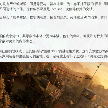
对抗丧尸或赖斯帮，而是需要与一群在末世中为生存不择手段的“困兽”周
同选择的个体。这种叙事深度是Techland一次值得称赞的突破。
美契合了故事主题。狭窄的巷道、废弃的建筑、赖斯帮涂鸦与陷阱，共同
斯帮的残余势力，其形象比本体中更为丰满。他们的疯狂、偏执和对权力的
个敌对势力的内部生态。
的社区挑战模式，但其解锁与“困兽”DLC的进程相关联。这个充满竞技
玩家刷装备和磨练技巧的宝地，在一定程度上弥补了主线DLC流程过短的