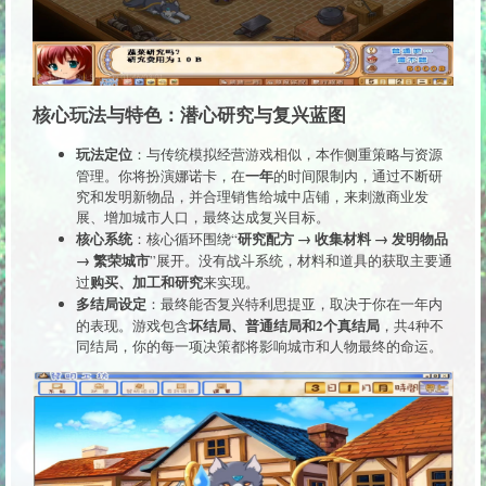
核心玩法与特色：潜心研究与复兴蓝图
玩法定位
：与传统模拟经营游戏相似，本作侧重策略与资源
一年
管理。你将扮演娜诺卡，在
的时间限制内，通过不断研
究和发明新物品，并合理销售给城中店铺，来刺激商业发
展、增加城市人口，最终达成复兴目标。
核心系统
研究配方 → 收集材料 → 发明物品
：核心循环围绕“
→ 繁荣城市
”展开。没有战斗系统，材料和道具的获取主要通
购买、加工和研究
过
来实现。
多结局设定
：最终能否复兴特利思提亚，取决于你在一年内
坏结局、普通结局和2个真结局
的表现。游戏包含
，共4种不
同结局，你的每一项决策都将影响城市和人物最终的命运。