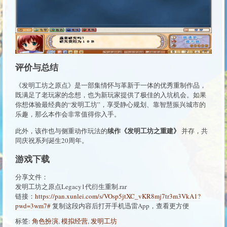
评价与总结
《发明工坊之原点》是一部集情怀与革新于一体的优秀重制作品，
既满足了老玩家的念想，也为新玩家提供了极佳的入坑机会。如果
你想体验最经典的“发明工坊”，享受静心规划、靠智慧振兴城市的
乐趣，那么本作会非常值得你入手。
续作《发明工坊之重建》
此外，该作也与侧重动作玩法的
并存，共
同庆祝系列诞生20周年。
游戏下载
分享文件：
发明工坊之原点Legacy1代衍生重制.rar
链接：
https://pan.xunlei.com/s/VOsp5jtXC_vKR8mj7tr3m3VkA1?
pwd=3wm7#
复制这段内容后打开手机迅雷App，查看更方便
标签:
角色扮演
,
模拟经营
,
发明工坊