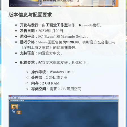
版本信息与配置要求
开发与发行
工画堂工作室
Komodo
：由
制作，
发行。
发售日期
：2023年1月20日。
游戏平台
：PC (Steam) 和 Nintendo Switch。
游戏价格
¥198.00
：Steam国区售价为
。有时官方也会推出与
《发明工坊之重建》的优惠捆绑包。
支持语言
：内置官方中文。
配置要求
：配置要求非常友好，具体如下：
操作系统
：Windows 10/11
处理器
：2 GHz 或更高
内存
：2 GB RAM
存储空间
：需要 2 GB 可用空间