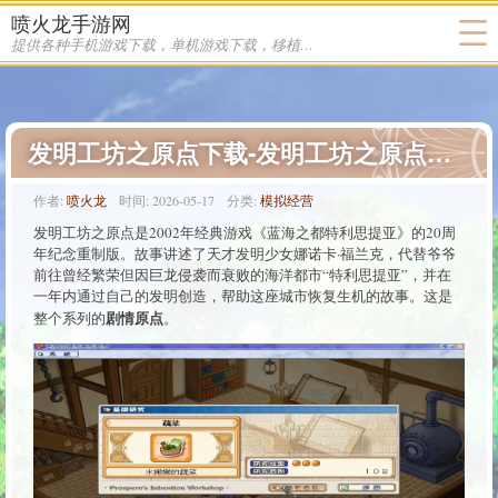
喷火龙手游网
提供各种手机游戏下载，单机游戏下载，移植游戏下载
发明工坊之原点下载-发明工坊之原点游戏下载
作者:
喷火龙
时间:
2026-05-17
分类:
模拟经营
发明工坊之原点是2002年经典游戏《蓝海之都特利思提亚》的20周
年纪念重制版。故事讲述了天才发明少女娜诺卡·福兰克，代替爷爷
前往曾经繁荣但因巨龙侵袭而衰败的海洋都市“特利思提亚”，并在
一年内通过自己的发明创造，帮助这座城市恢复生机的故事。这是
剧情原点
整个系列的
。