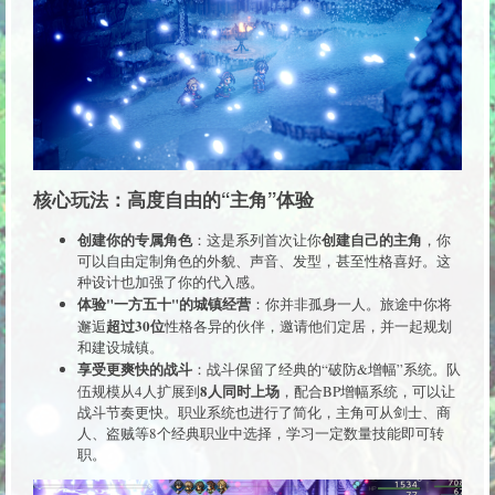
核心玩法：高度自由的“主角”体验
创建你的专属角色
创建自己的主角
：这是系列首次让你
，你
可以自由定制角色的外貌、声音、发型，甚至性格喜好。这
种设计也加强了你的代入感。
体验"一方五十"的城镇经营
：你并非孤身一人。旅途中你将
超过30位
邂逅
性格各异的伙伴，邀请他们定居，并一起规划
和建设城镇。
享受更爽快的战斗
：战斗保留了经典的“破防&增幅”系统。队
8人同时上场
伍规模从4人扩展到
，配合BP增幅系统，可以让
战斗节奏更快。职业系统也进行了简化，主角可从剑士、商
人、盗贼等8个经典职业中选择，学习一定数量技能即可转
职。