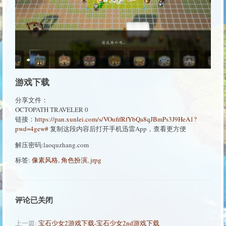
游戏下载
分享文件：
OCTOPATH TRAVELER 0
链接：
https://pan.xunlei.com/s/VOufifRfYbQa8qJBmPs3J9HeA1?
pwd=4gew#
复制这段内容后打开手机迅雷App，查看更方便
解压密码:laoquzhang.com
标签:
像素风格
,
角色扮演
,
jrpg
评论已关闭
上一篇:
宝石少女2游戏下载-宝石少女2nd游戏下载