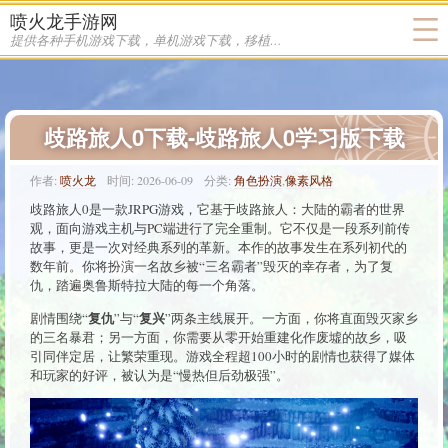
喷火龙手游网
提供各种手机游戏下载，单机游戏下载，移植游戏下载
歧路旅人0下载-歧路旅人0学习版下载
作者:
喷火龙
时间:
2026-06-09
分类:
角色扮演
,
像素风格
歧路旅人0是一款JRPG游戏，它基于歧路旅人：大陆的霸者的世界
观，面向游戏主机与PC端进行了完全重制。它不仅是一段系列前传
故事，更是一次对经典系列的革新。本作的故事发生在系列初代的
数年前。你将扮演一名故乡被“三名霸者”毁灭的幸存者，为了复
仇，踏遍奥鲁斯特拉大陆的每一个角落。
复仇
复兴
剧情围绕“
”与“
”两条主线展开。一方面，你将直面毁灭家乡
的三名暴君；另一方面，你需要从零开始重建化作废墟的故乡，吸
引同伴定居，让繁荣重现。游戏全程超100小时的剧情也获得了媒体
和玩家的好评，被认为是“慢热但后劲极强”。