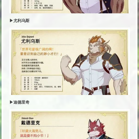
▶尤利乌斯
▶迪德里奇