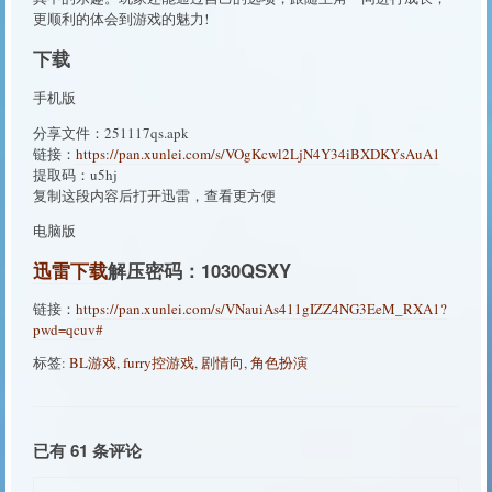
更顺利的体会到游戏的魅力!
下载
手机版
分享文件：251117qs.apk
链接：
https://pan.xunlei.com/s/VOgKcwl2LjN4Y34iBXDKYsAuA1
提取码：u5hj
复制这段内容后打开迅雷，查看更方便
电脑版
迅雷下载
解压密码：1030QSXY
链接：
https://pan.xunlei.com/s/VNauiAs411gIZZ4NG3EeM_RXA1?
pwd=qcuv#
标签:
BL游戏
,
furry控游戏
,
剧情向
,
角色扮演
已有 61 条评论