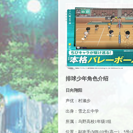
排球少年角色介绍
日向翔阳
声优：村濑步
出身：雪之丘中学
所属：乌野高校1年级1组
位置：副攻手(MB)10号(高一)，5号(