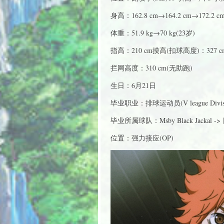
身高：162.8 cm→164.2 cm→172.2 c
体重：51.9 kg→70 kg(23岁)
指高：210 cm摸高(扣球高度)：327 cm→
拦网高度：310 cm(无助跑)
生日：6月21日
毕业职业：排球运动员(V league Divisi
毕业所属球队：Msby Black Jackal -
位置：强力接应(OP)