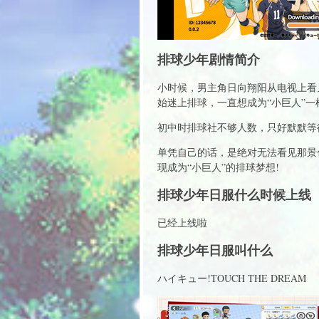
排球少年剧情简介
小时候，男主角日向翔阳从电视上看
始迷上排球，一直想成为“小巨人”一
初中时排球社不够人数，只好默默等
单凭自己的话，是绝对无法看见那景色
现成为“小巨人”的排球梦想!
排球少年日服什么时候上线
已经上线啦
排球少年日服叫什么
ハイキュー!TOUCH THE DREAM