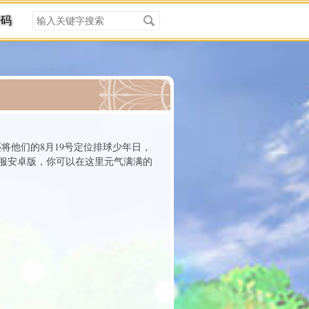
搜
密码
索
关
键
字
分类
将他们的8月19号定位排球少年日，
服安卓版，你可以在这里元气满满的