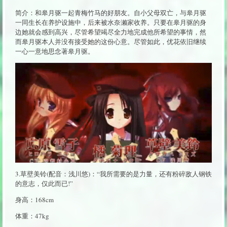
简介：和皋月驱一起青梅竹马的好朋友。自小父母双亡，与皋月驱
一同生长在养护设施中，后来被水奈濑家收养。只要在皋月驱的身
边她就会感到高兴，尽管希望竭尽全力地完成他所希望的事情，然
而皋月驱本人并没有接受她的这份心意。尽管如此，优花依旧继续
一心一意地思念著皋月驱。
3.草壁美铃(配音：浅川悠)：“我所需要的是力量，还有粉碎敌人钢铁
的意志，仅此而已!”
身高：168cm
体重：47kg