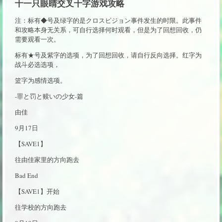
十一只眼睛交叉十字游戏攻略
注：标有◆号及绿字的是クロスビジョン事件发生的时限。此事件
和攻略本身无关系，可自行选择何时观看，但是为了回想回收，仍
需要观看一次。
标有★号及紫字的选项，为了回想回收，请自行反向选择。红字为
战斗必选选项，
篮字为感情选项。
-罪と罚と赎いの少女-篇
由佳
9月17日
【SAVE1】
往由佳家里的方向跑去
Bad End
【SAVE1】开始
往学校的方向跑去