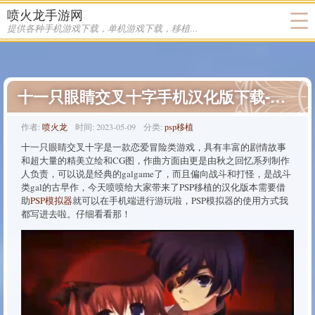
喷火龙手游网
提供各种手机游戏下载，单机游戏下载，移植游戏下载
十一只眼睛交叉十字手机汉化版下载-十一只眼睛交叉十字汉化版下载
作者:
喷火龙
时间:
2023-05-09
分类:
psp移植
十一只眼睛交叉十字是一款恋爱冒险类游戏，具有丰富的剧情故事
和超大量的精美立绘和CG图，作曲方面由更是由秋之回忆系列制作
人负责，可以说是经典的galgame了，而且偏向战斗和打怪，是战斗
类gal的古早作，今天喷喷给大家带来了PSP移植的汉化版本需要借
助
PSP模拟器
就可以在手机端进行游玩啦，PSP模拟器的使用方式我
都写进去啦。仔细看看那！