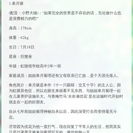
1.皋月驱
(配音：小野大辅)：“如果完全的世界是不存在的话，无论做什么也
是浪费精力的吧!”
身高：178cm
体重：62kg
生日：7月18日
星座：巨蟹座
年级：虹陵馆学校高中2年一班
家庭成员：姐姐皋月菊理还有父母双亲已亡故，是个天涯沦落人。
角色简介：皋月驱是本作《十一只眼睛：交叉十字》的主人公。因
为虹膜异色症，所以右眼生来就看不见东西。与姐姐皋月菊理一起
在儿童养护设施长大。与青梅竹马‘水奈瀬优花’是在设施时代开始时
就走在一起的好朋友。
自从七年前姐姐菊理神秘自杀以后，因此深受打击而变得毫无斗
志。
尽管因为优花为他一直打气，现在回复了平常人的生活，然而其实
只是过著毫无将来与希望可言的、倦怠的每一天。