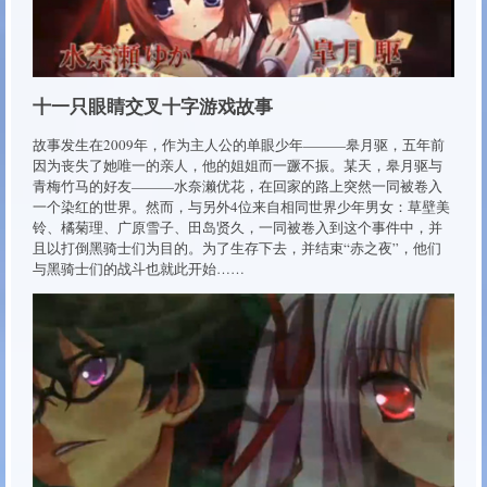
十一只眼睛交叉十字游戏故事
故事发生在2009年，作为主人公的单眼少年———皋月驱，五年前
因为丧失了她唯一的亲人，他的姐姐而一蹶不振。某天，皋月驱与
青梅竹马的好友———水奈濑优花，在回家的路上突然一同被卷入
一个染红的世界。然而，与另外4位来自相同世界少年男女：草壁美
铃、橘菊理、广原雪子、田岛贤久，一同被卷入到这个事件中，并
且以打倒黑骑士们为目的。为了生存下去，并结束“赤之夜”，他们
与黑骑士们的战斗也就此开始……