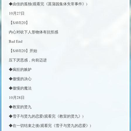
◆由佳的孤独(观看完《菖蒲园集体失常事件》)
10月27日
【SAVE20】
内心对砍下人形物体有抗拒感
Bad End
【SAVE20】开始
压下厌恶感，向前迈进
◆疯狂的嫉妒
◆傲慢的决心
◆傲慢的魔法
10月28日
◆教室的贤九
◆雪子与贤九的恋爱(观看完《教室的贤九》)
◆在一切结束之後(观看完《雪子与贤九的恋爱》)