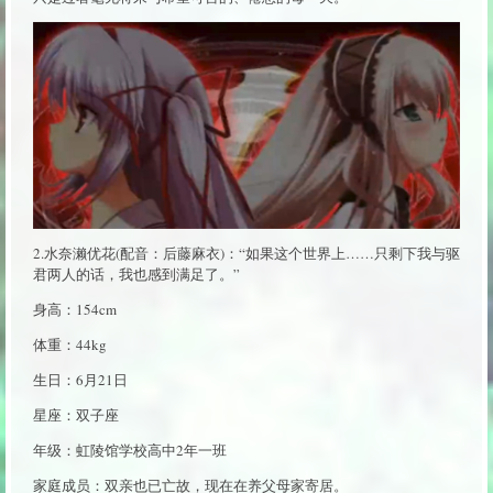
2.水奈濑优花(配音：后藤麻衣)：“如果这个世界上……只剩下我与驱
君两人的话，我也感到满足了。”
身高：154cm
体重：44kg
生日：6月21日
星座：双子座
年级：虹陵馆学校高中2年一班
家庭成员：双亲也已亡故，现在在养父母家寄居。