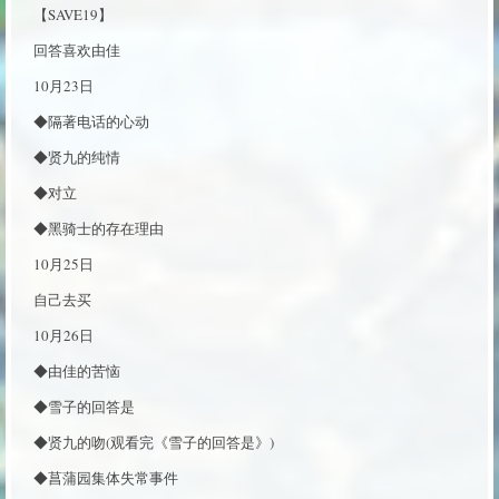
【SAVE19】
回答喜欢由佳
10月23日
◆隔著电话的心动
◆贤九的纯情
◆对立
◆黑骑士的存在理由
10月25日
自己去买
10月26日
◆由佳的苦恼
◆雪子的回答是
◆贤九的吻(观看完《雪子的回答是》)
◆菖蒲园集体失常事件