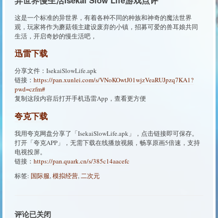
这是一个标准的异世界，有着各种不同的种族和神奇的魔法世界
观，玩家将作为蘑菇领主建设废弃的小镇，招募可爱的兽耳娘共同
生活，开启奇妙的慢生活吧，
迅雷下载
分享文件：IsekaiSlowLife.apk
链接：
https://pan.xunlei.com/s/VNoKOwtJ01wjzVeaRUJpzq7KA1?
pwd=czfm#
复制这段内容后打开手机迅雷App，查看更方便
夸克下载
我用夸克网盘分享了「IsekaiSlowLife.apk」，点击链接即可保存。
打开「夸克APP」，无需下载在线播放视频，畅享原画5倍速，支持
电视投屏。
链接：
https://pan.quark.cn/s/385c14aacefc
标签:
国际服
,
模拟经营
,
二次元
评论已关闭