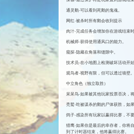
通灵鹅-可以看到死鹅的鬼魂。
网红-被杀时所有鹅会收到提示
肉汁-完成任务会增加你在游戏结束
机械师-获得使用通风口的能力。
窥探-隐藏在角落和缝隙中。
技术员-在小地图上检测破坏活动开
观鸟者-视野有限，但可以透过墙壁
中立角色（独立取胜）
呆呆鸟-如果被其他玩家投票否决，
秃鹫-吃被谋杀的鹅的尸体获胜，如
鸽子-感染所有玩家以赢得比赛，不
猎鹰-如果你是最后的幸存者，你将
到了计时器结束，他将赢得比赛。