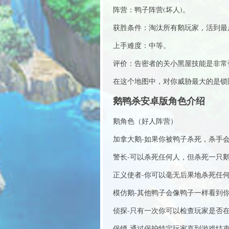
阵营：鸭子阵营(坏人)。
获胜条件：淘汰所有鹅玩家，活到最
上手难度：中等。
评价：告密者的关小黑屋技能是非常
在这个地图中，对你威胁最大的是锁
鹅鸭杀安卓版角色介绍
鹅角色（好人阵营）
加拿大鹅-如果你被鸭子杀死，杀手会
警长-可以杀死任何人，但杀死一只
正义使者-你可以毫无后果地杀死任
模仿鹅-其他鸭子会像鸭子一样看到
侦探-只有一次你可以检查玩家是否
保镖-通过保护特定玩家直到游戏结