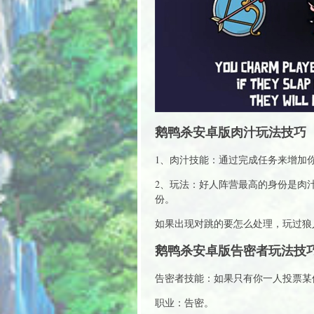
鹅鸭杀安卓版肉汁玩法技巧
1、肉汁技能：通过完成任务来增加
2、玩法：好人阵营最高的身份是肉
份。
如果出现对跳的要怎么处理，玩过狼
鹅鸭杀安卓版告密者玩法技
告密者技能：如果只有你一人投票某
职业：告密。