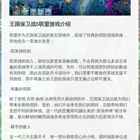
王国保卫战5联盟游戏介绍
联盟作为王国保卫战的第五部续作，延续了经典的塔防游戏风格，
而他也在一直做出改变：
-双英雄机制
双英雄的加入，留给玩家更多策略搭配，不会再因为那么多设定有
趣的英雄带不上场而感到可惜。另外，可以明显感受到塔防的数值
有所削弱，因此在实际关卡游玩中，我们需要不断操作英雄支援不
同路线，而不再像之前几部的英雄只需无脑占位即可通关。
-有趣的塔防
除了箭塔·兵营·炮塔·法师塔四大基础塔防外，王国保卫战总能为我们
带来全新的塔防。是的，他们不会辜负我们的期待，总能带给我们
意想不到的新鲜感。这一代的恶魔熔坑蹦出来的“搓澡师傅”相当有
趣，最后解锁的幽冥战魂具有改变塔防占位的能力也是相当不错。
-棘手的敌人
这一代三大主题关卡，每一部分都有恶心的小怪。遇到地面单位进