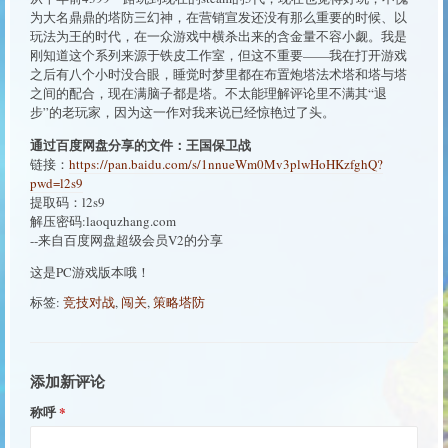
为大名鼎鼎的塔防三幻神，在营销宣发还没有那么重要的时候、以
玩法为王的时代，在一众游戏中横杀出来的含金量不容小觑。我是
刚知道这个系列来源于铁皮工作室，但这不重要——我在打开游戏
之后有八个小时没合眼，睡觉时梦里都在布置炮塔法术塔和塔与塔
之间的配合，现在满脑子都是塔。不太能理解评论里不满其“退
步”的老玩家，因为这一作对我来说已经惊艳过了头。
通过百度网盘分享的文件：王国保卫战
链接：
https://pan.baidu.com/s/1nnueWm0Mv3plwHoHKzfghQ?
pwd=l2s9
提取码：l2s9
解压密码:laoquzhang.com
--来自百度网盘超级会员V2的分享
这是PC游戏版本哦！
标签:
竞技对战
,
闯关
,
策略塔防
添加新评论
称呼