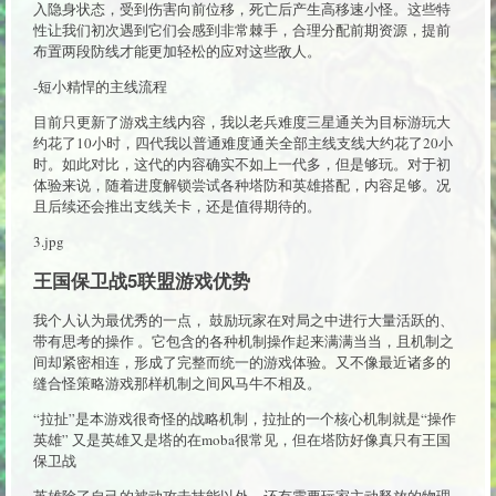
入隐身状态，受到伤害向前位移，死亡后产生高移速小怪。这些特
性让我们初次遇到它们会感到非常棘手，合理分配前期资源，提前
布置两段防线才能更加轻松的应对这些敌人。
-短小精悍的主线流程
目前只更新了游戏主线内容，我以老兵难度三星通关为目标游玩大
约花了10小时，四代我以普通难度通关全部主线支线大约花了20小
时。如此对比，这代的内容确实不如上一代多，但是够玩。对于初
体验来说，随着进度解锁尝试各种塔防和英雄搭配，内容足够。况
且后续还会推出支线关卡，还是值得期待的。
3.jpg
王国保卫战5联盟游戏优势
我个人认为最优秀的一点， 鼓励玩家在对局之中进行大量活跃的、
带有思考的操作 。它包含的各种机制操作起来满满当当，且机制之
间却紧密相连，形成了完整而统一的游戏体验。又不像最近诸多的
缝合怪策略游戏那样机制之间风马牛不相及。
“拉扯”是本游戏很奇怪的战略机制，拉扯的一个核心机制就是“操作
英雄” 又是英雄又是塔的在moba很常见，但在塔防好像真只有王国
保卫战