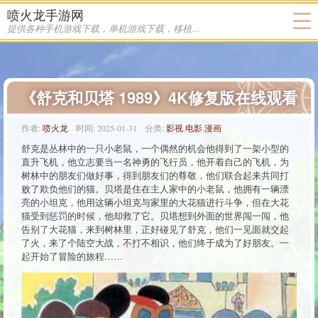
喷火龙手游网
提供各种手机游戏下载，单机游戏下载，移植游戏下载
《舒克和贝塔 1989》4K修复版在线观看
作者:
喷火龙
时间:
2025-01-31
分类:
影视
,
电影
,
漫画
舒克是丛林中的一只小老鼠，一个偶然的机会他得到了一架小型的
直升飞机，他立志要当一名神勇的飞行员，他开着自己的飞机，为
树林中的朋友们做好事，得到朋友们的尊敬，他们联合起来共同打
败了欺负他们的猫。贝塔是住在主人家中的小老鼠，他拥有一辆漂
亮的小坦克，他用这辆小坦克与家里的大花猫进行斗争，但在大花
猫受到惩罚的时候，他却救了它。贝塔想到外面的世界闯一闯，他
告别了大花猫，来到树林里，正好碰见了舒克，他们一见面就交起
了火，来了个陆空大战，不打不相识，他们终于成为了好朋友。一
起开始了冒险的旅程……