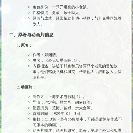
角色身份：一只开坦克的小老鼠。
性格特点：勇敢、乐于助人。
经历与成就：经常帮助其他小动物，与舒克共同战胜
敌人。
二、原著与动画片信息
原著
：
作者：郑渊洁。
书名：《舒克贝塔历险记》。
内容概述：讲述了舒克和贝塔两只小老鼠的冒险故
事，他们驾驶飞机和坦克，帮助他人，战胜敌人，保
卫和平。
动画片
：
制作方：上海美术电影制片厂。
导演：严定宪、林文肖、胡依红等。
配音演员：范捷、翟巍、余大金等。
首播时间：1989年10月13日。
集数：全13集（另有56集版本，可能是后续制作或不
同版本的动画）。
动画片概述：动画片忠实于原著，呈现了舒克和贝塔