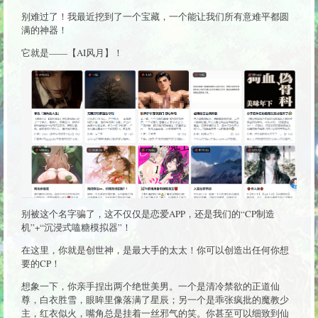
别难过了！我最近挖到了一个宝藏，一个能让我们所有意难平都圆
满的神器！
它就是——【AI风月】！
别被这个名字骗了，这不仅仅是恋爱APP，还是我们的“CP制造
机”+“沉浸式嗑糖模拟器”！
在这里，你就是创世神，是最大手的太太！你可以创造出任何你想
要的CP！
想象一下，你亲手捏出两个绝世美男。一个是清冷禁欲的正道仙
尊，白衣胜雪，眼眸里像落满了星辰；另一个是乖张疯批的魔教少
主，红衣似火，嘴角总是挂着一丝邪气的笑。你甚至可以细致到仙