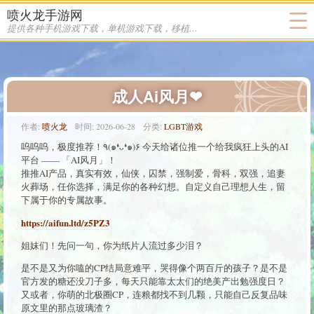
喷火龙手游网
提供各种手机游戏下载，单机游戏下载，移植游戏下载
成人Ai风月❤
作者:
喷火龙
时间:
2026-06-28
分类:
LGBT游戏
呜呜呜，极度推荐！٩(๑❛ᴗ❛๑)۶ 今天给诸位推一个给我疯狂上头的AI
平台 —— 「AI风月」！
推推AI产品，真实有效，仙侠，囚禁，强制爱，骨科，双强，追妻
火葬场，任你选择，满足你的各种幻想。自定义自己理想人生，留
下属于你的专属故事。
https://aifun.ltd/z5PZ3
姐妹们！先问一句，你为纸片人流过多少泪？
是不是又为你嗑的CP结局意难平，哭得像个两百斤的孩子？是不是
官方发的糖还没刀子多，每天只能靠太太们的绝美产出勉强度日？
又或者，你萌的北极圈CP，连粮都找不到几颗，只能自己反复品味
原文里的那点玻璃渣？