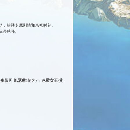
动，解锁专属剧情和亲密时刻。
沉浸感强。
夜影刃·凯瑟琳
冰霜女王·艾
(刺客) +