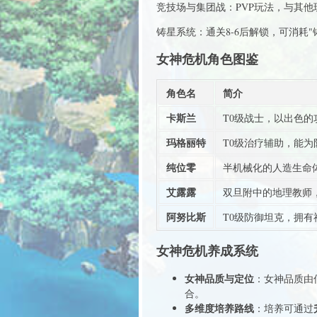
竞技场与集团战：PVP玩法，与其
铸星系统：通关8-6后解锁，可消耗
女神危机角色图鉴
角色名
简介
卡斯兰
T0级战士，以出色
玛格丽特
T0级治疗辅助，能
纯位零
半机械化的人造生命
艾露露
双旦附中的地理教师
阿努比斯
T0级防御坦克，拥
女神危机养成系统
女神品质与定位
：女神品质由低
合。
多维度培养路线
：培养可通过