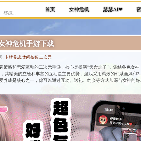
首页
女神危机
瑟瑟AI❤
提供各种手机游戏下载，单机游戏下载，移植游戏下载
免责
-女神危机手游下载
类:
卡牌养成
,
休闲益智
,
二次元
牌策略和恋爱互动的二次元手游，核心是扮演“天命之子”，集结各色女神
组合，其精美的立绘和丰富的互动是主要优势，游戏采用精致的韩系画风和2
爱养成是核心之一，你可以通过互动、送礼、约会等方式加深与女神的好