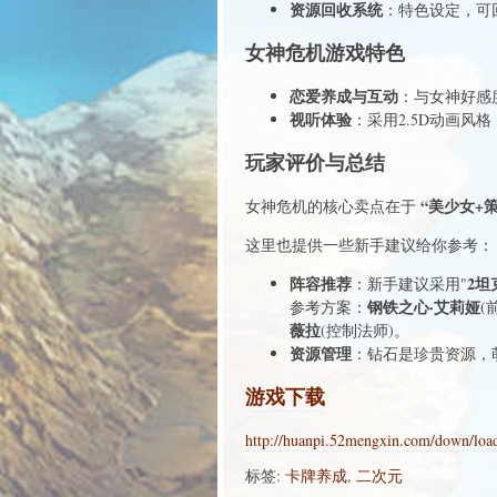
资源回收系统
：特色设定，可
女神危机游戏特色
恋爱养成与互动
：与女神好感
视听体验
：采用2.5D动画风
玩家评价与总结
“美少女+
女神危机的核心卖点在于
这里也提供一些新手建议给你参考：
阵容推荐
2坦
：新手建议采用"
钢铁之心·艾莉娅
参考方案：
(
薇拉
(控制法师)。
资源管理
：钻石是珍贵资源，
游戏下载
http://huanpi.52mengxin.com/down/lo
标签:
卡牌养成
,
二次元