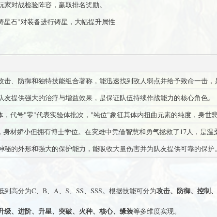
他玩家对战检验阵容，赢取排名奖励。
"铸星石"对装备进行铸星，大幅提升属性
的攻击、防御和独特技能组合著称，能迅速找到敌人弱点并给予致命一击，
为队友提供强大的治疗与增益效果，是保证队伍持续作战能力的核心角色。
体，代号"零"代表实验体批次，"纯位"象征其体内扭曲元素的纯度，身世
，身材娇小但拥有博士学位。在灾难中凭借智慧和勇气拯救了17人，是温
有神秘的外形和强大的保护能力，能吸收大量伤害并为队友提供可靠的保护
攻击、防御、控制
到高分为C、B、A、S、SS、SSS。根据技能可分为
升级、进阶、升星、突破、火种、核心、缘装
等多维度实现。