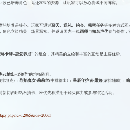
回收已培养角色，返还80%的资源，让玩家可以放心尝试不同阵容。
聊天、送礼、约会、秘密任务
度的培养是核心。玩家可通过
等多种方式互
画师
知名声优
格，角色立绘精美，场景写实。并邀请国内一线
与
参与创作，
策略卡牌+恋爱养成”
的组合，其精美的立绘和丰富的互动是主要优势。
克+2输出+1治疗
"的均衡阵容。
烈焰魔女·莉莉丝
星辰守护者·露娜
暗
前排坦克) +
(中排输出) +
(后排辅助) +
萌新切勿用钻石抽卡。应优先积攒用于购买体力或参与特定活动。
adqzy.php?id=12065&ios=20065