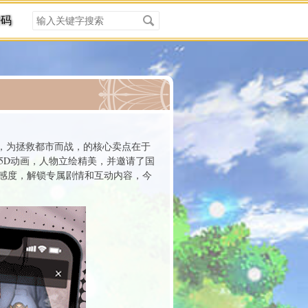
搜
密码
索
关
键
字
分类
，为拯救都市而战，的核心卖点在于
.5D动画，人物立绘精美，并邀请了国
感度，解锁专属剧情和互动内容，今