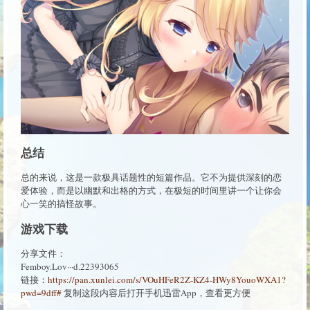
总结
总的来说，这是一款极具话题性的短篇作品。它不为提供深刻的恋
爱体验，而是以幽默和出格的方式，在极短的时间里讲一个让你会
心一笑的搞怪故事。
游戏下载
分享文件：
Femboy.Lov···d.22393065
链接：
https://pan.xunlei.com/s/VOuHFeR2Z-KZ4-HWy8YouoWXA1?
pwd=9dff#
复制这段内容后打开手机迅雷App，查看更方便