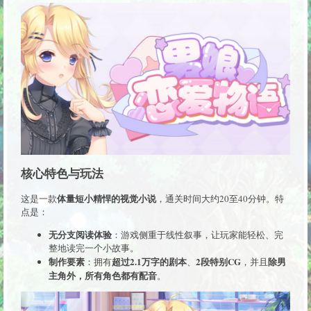
核心特色与玩法
体量短小精悍的视觉小说
这是一款
，通关时间大约20至40分钟。特
点是：
无分支阅读体验
：游戏侧重于线性叙事，让玩家能轻松、完
整地读完一个小故事。
制作要素
超过2.1万字的剧本
2段特别CG
除男
：拥有
、
，并且
主角外，所有角色都有配音
。