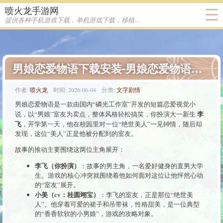
喷火龙手游网
提供各种手机游戏下载，单机游戏下载，移植游戏下载
男娘恋爱物语下载安装-男娘恋爱物语游戏下载
作者:
喷火龙
时间:
2026-06-04
分类:
文字剧情
男娘恋爱物语是一款由国内“磷光工作室”开发的短篇恋爱视觉小
李
说，以“男娘”室友为卖点，整体风格轻松搞笑，你扮演大一新生
飞
，开学第一天，他在校园里对一位“绝世美人”一见钟情，随后却
发现，这位“美人”正是他被分配到的室友。
故事的推动主要围绕这两位主角展开：
李飞（你扮演）
：故事的男主角，一名爱好健身的直男大学
生。游戏的核心冲突就围绕着他如何面对这位让他怦然心动
的“室友”展开。
小美（cv：桂圆翊宝）
：李飞的室友，正是那位“绝世美
人”。他穿着可爱的裙子和吊带袜，性格甜美，是一位典型
的“香香软软的小男娘”，游戏的攻略对象。