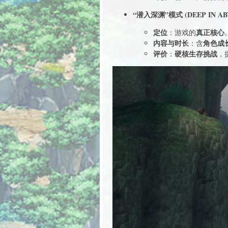
“潜入深渊”模式 (DEEP IN AB
定位
真正核心
：游戏的
内容与时长
角色成
：含
评价
硬核生存挑战
：
，