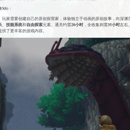
YSS)
：
。玩家需要创建自己的原创探窟家，体验独立于动画的原创故事，向深渊
长
技能系统
自由探索
20小时
35小时
、
和
元素。通关约需
，全收集则需
左右
提供了更丰富的游戏内容。