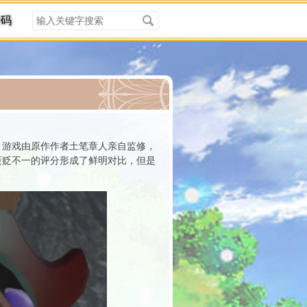
搜
密码
索
关
键
字
分类
渊》。游戏由原作作者土笔章人亲自监修，
体褒贬不一的评分形成了鲜明对比，但是