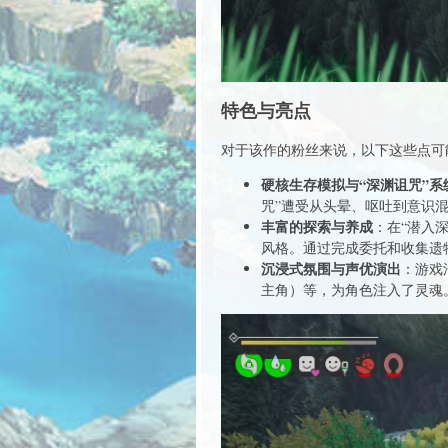
特色与亮点
对于该作的粉丝来说，以下这些点可
硬核生存模拟与“深渊诅咒”系
咒”遭受从头晕、呕吐到意识混
丰富的探索与养成
：在“潜入
风格。通过完成委托和收集遗
沉浸式氛围与声优演出
：游戏
主角）等，为角色注入了灵魂