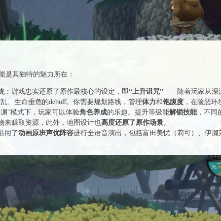
能是其独特的魅力所在：
统
“上升诅咒”
：游戏忠实还原了原作最核心的设定，即
——随着玩家从深
体力
饱腹度
乱、生命垂危的debuff。你需要规划路线，管理
和
，在险恶环
角色养成
解锁技能
深渊”模式下，玩家可以体验
的乐趣。提升等级能
，不同
高度还原了原作场景
物来赚取资源，此外，地图设计也
。
动画原班声优阵容
沿用了
进行全语音演出，包括富田美忧（莉可）、伊濑
。