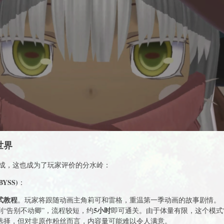
世界
成，这也成为了玩家评价的分水岭：
YSS)
：
式教程
。玩家将跟随动画主角莉可和雷格，重温第一季动画的故事剧情。
5小时
到“告别不动卿”，流程较短，约
即可通关。由于体量有限，这个模式
选择，但对非原作粉丝而言，内容量可能难以令人满意。