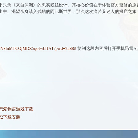
乎只为《来自深渊》的忠实粉丝设计。其核心价值在于体验官方监修的原创
出中。渴望亲身踏入残酷的阿比斯世界，那么这次痛苦又迷人的探窟之旅
OuWCN8lnMTCOjMDZ5qoIwbHA1?pwd=2u88#
复制这段内容后打开手机迅雷Ap
恋爱物语游戏下载
渎2下载安装