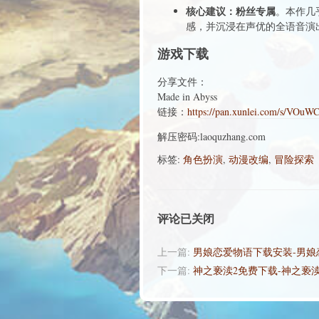
核心建议：粉丝专属
。本作几
感，并沉浸在声优的全语音演
游戏下载
分享文件：
Made in Abyss
链接：
https://pan.xunlei.com/s/V
解压密码:laoquzhang.com
标签:
角色扮演
,
动漫改编
,
冒险探索
评论已关闭
上一篇:
男娘恋爱物语下载安装-男娘
下一篇:
神之亵渎2免费下载-神之亵