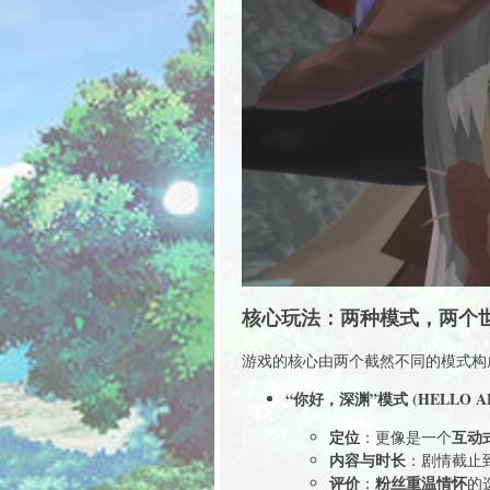
核心玩法：两种模式，两个
游戏的核心由两个截然不同的模式构
“你好，深渊”模式 (HELLO AB
定位
互动
：更像是一个
内容与时长
：剧情截止
评价
粉丝重温情怀
：
的