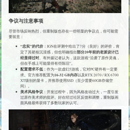
争议与注意事项
尽管市场反响热烈，但重制版也存在一些明显的争议点，你可能需
要留意：
“忠实”的代价
：IGN在评测中给出了7分（良好）的评价，肯
部分20年前的老派设计已
定了其硬核沉浸感，但也明确指出
经显得过时
。有外媒记者认为，这款游戏“沿袭了原作灵魂，
但在手感上可能显得有些陈旧”。
配置需求不低
：作为一款虚幻5游戏，它对PC硬件有一定要
16-32 GB内存
求。官方推荐配置为
以及RTX 2070 / RX 6700
XT级别的显卡，并推荐使用SSD（至少需要60GB存储空
间）。
美术风格争议
：开发过程中，因为风格改动过大，一度引发
过原作美术师的批评。好在经过社区反馈和调整，重制版画
面风格最终获得了多数玩家的认可。