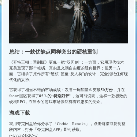
总结：一款优缺点同样突出的硬核重制
《哥特王朝：重制版》更像一把“双刃剑”：一方面，它用现代技术
完美重现了那个粗粝、真实且充满自由度的经典世界；但另一方
面，它继承了原作所有“硬核”甚至“反人类”的设计，完全拒绝任何现
代化的妥协。
50万份
它获得了相当不错的市场成绩：发售一周销量即突破
，并在
85%的“特别好评”
Steam国区获得了
，这可能说明，这样一款极致的
硬核RPG，在当今的游戏市场依然有着它忠实的受众。
游戏下载
我用夸克网盘给你分享了「Gothic 1 Remake」，点击链接或复制整
段内容，打开「夸克网盘APP」即可获取。
/~fc7a3Z4RIC~:/