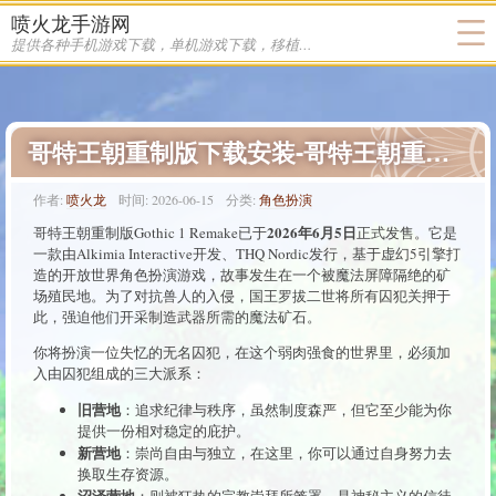
喷火龙手游网
提供各种手机游戏下载，单机游戏下载，移植游戏下载
哥特王朝重制版下载安装-哥特王朝重制版下载
作者:
喷火龙
时间:
2026-06-15
分类:
角色扮演
2026年6月5日
哥特王朝重制版Gothic 1 Remake已于
正式发售。它是
一款由Alkimia Interactive开发、THQ Nordic发行，基于虚幻5引擎打
造的开放世界角色扮演游戏，故事发生在一个被魔法屏障隔绝的矿
场殖民地。为了对抗兽人的入侵，国王罗拔二世将所有囚犯关押于
此，强迫他们开采制造武器所需的魔法矿石。
你将扮演一位失忆的无名囚犯，在这个弱肉强食的世界里，必须加
入由囚犯组成的三大派系：
旧营地
：追求纪律与秩序，虽然制度森严，但它至少能为你
提供一份相对稳定的庇护。
新营地
：崇尚自由与独立，在这里，你可以通过自身努力去
换取生存资源。
沼泽营地
：则被狂热的宗教崇拜所笼罩，是神秘主义的信徒