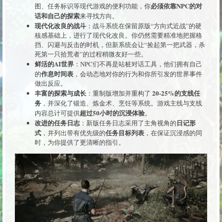
必须依靠NPC的对
图、任务标识等现代游戏的便利功能，你
话和自己的探索
来寻找方向。
现代化改良的战斗
：战斗系统在保留原版“方向式近战”的硬
核感基础上，进行了现代化改良。你仍然需要精准地把握格
挡、闪避与反击的时机，但新系统会让“捡起第一把武器，杀
死第一只拾荒者”的过程稍微友好一些。
鲜活的AI世界
：NPC们不再是站桩对话工具，他们拥有自己
作息时间表
的
，会动态地对你的行为和你所引发的世界事件
做出反应。
丰富的探索与成长
20-25%的支线任
：重制版增加并重构了
务
，并深化了锻造、炼金术、烹饪等系统。游戏主线与支线
超过50小时的沉浸体验
内容总计可提供
。
改进的任务日志
日记形
：新版任务日志采用了主角视角的
式
任务目标列表
，并列出带有优先级的
，在保证沉浸感的同
时，为你提供了更清晰的指引。